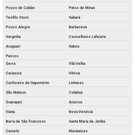
Filtro domnick hunter
Poços de Caldas
Patos de Minas
Filtro finite
Teófilo Otoni
Sabará
Pouso Alegre
Barbacena
Filtro finite orçamento
Varginha
Conselheiro Lafeiete
Filtro hidráulico de pressão
Araguari
Itabira
Filtro hidráulico racor
Passos
Serra
Vila Velha
Filtro hidráulico racor orçamento
Cariacica
Vitória
Filtro hidráulico de retorno
Cachoeiro de Itapemirim
Linhares
Filtro parker
São Mateus
Colatina
Filtro racor parker
Guarapari
Aracruz
Viana
Nova Venécia
Filtros hda parker
Barra de São Francisco
Santa Maria de Jetibá
Gaxeta de trocador de calor
Castelo
Marataízes