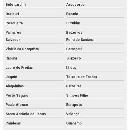
Power solution danfoss
Belo Jardim
Arcoverde
Pressostato kp
Ouricuri
Escada
Pressostato kps
Pesqueira
Surubim
Palmares
Bezerros
Pressostato mbc
Salvador
Feira de Santana
Pressostato rt
Vitória da Conquista
Camaçari
Projeto de montagem de estrutura metálica
Itabuna
Juazeiro
Lauro de Freitas
Ilhéus
Purgador de bóia
Jequié
Teixeira de Freitas
Purgador de condensado
Alagoinhas
Barreiras
Purgador eletrônico temporizado
Porto Seguro
Simões Filho
Purgador termodinâmico
Paulo Afonso
Eunápolis
Santo Antônio de Jesus
Valença
Purificador para sistema de ar de respiração
Candeias
Guanambi
Purificador para sistema de ar de respiração orçamento