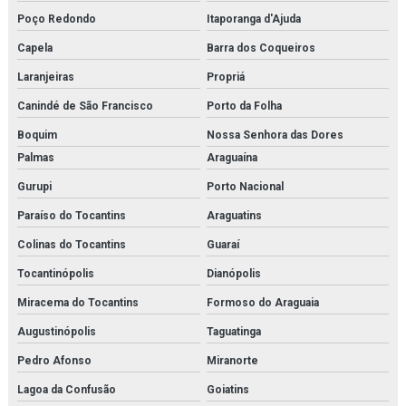
Poço Redondo
Itaporanga d'Ajuda
Capela
Barra dos Coqueiros
Laranjeiras
Propriá
Canindé de São Francisco
Porto da Folha
Boquim
Nossa Senhora das Dores
Palmas
Araguaína
Gurupi
Porto Nacional
Paraíso do Tocantins
Araguatins
Colinas do Tocantins
Guaraí
Tocantinópolis
Dianópolis
Miracema do Tocantins
Formoso do Araguaia
Augustinópolis
Taguatinga
Pedro Afonso
Miranorte
Lagoa da Confusão
Goiatins