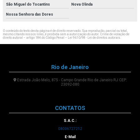
São Miguel do Tocantins
Nova Olinda
Nossa Senhora das Dores
O conteúdo do texto desta página é de direito reservado. Sua reprodução, parcial ou total,
mesmo citando nossos links, é proibida sem a autorização do autor. Crime de violação de
direito autoral – artigo 184 do Código Penal –
Lei 9610/98 - Lei de direitos autorais
.
Rio de Janeiro
Estrada João Melo, 875 - Campo Grande Rio de Janeiro RJ CEP:
23092-080
CONTATOS
S.A.C.:
08006727212
E-Mail