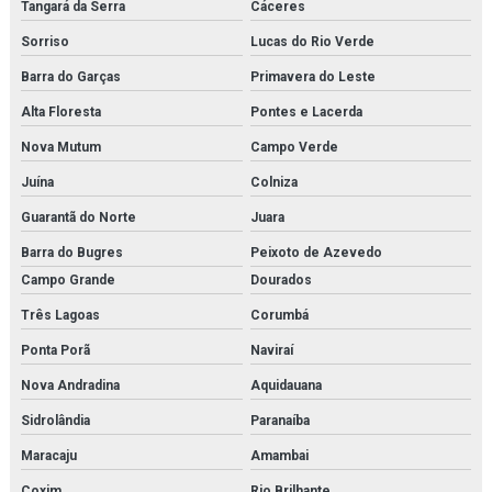
Tangará da Serra
Cáceres
Sorriso
Lucas do Rio Verde
Barra do Garças
Primavera do Leste
Alta Floresta
Pontes e Lacerda
Nova Mutum
Campo Verde
Juína
Colniza
Guarantã do Norte
Juara
Barra do Bugres
Peixoto de Azevedo
Campo Grande
Dourados
Três Lagoas
Corumbá
Ponta Porã
Naviraí
Nova Andradina
Aquidauana
Sidrolândia
Paranaíba
Maracaju
Amambai
Coxim
Rio Brilhante