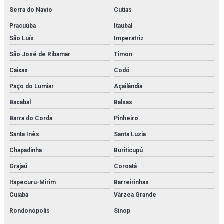
Válvula de controle de pressão
Serra do Navio
Cutias
Válvula de controle de temperatura
Pracuúba
Itaubal
São Luís
Imperatriz
Válvula independente de pressão
São José de Ribamar
Timon
Válvula proporcional
Caixas
Codó
Variador de frequência
Paço do Lumiar
Açailândia
Vlt danfoss
Bacabal
Balsas
Barra do Corda
Pinheiro
Santa Inês
Santa Luzia
Chapadinha
Buriticupú
Grajaú
Coroatá
Itapecuru-Mirim
Barreirinhas
Cuiabá
Várzea Grande
Rondonópolis
Sinop