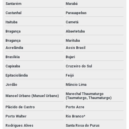
Santarém
Marabá
Serviço de inspeção e adequação à norma nr13
Castanhal
Parauapebas
Serviço de inspeção de caldeiras
Itaituba
Cametá
Serviço de inspeção de tubulações
Bragança
Abaetetuba
Serviço de inspeção de vasos de pressão
Bragança
Marituba
Acrelândia
Assis Brasil
Serviço de instalação de caldeira
Brasiléia
Bujari
Serviço de instalação de chillers
Capixaba
Cruzeiro do Sul
Serviço de instalação de trocadores de calor
Epitaciolândia
Feijó
Jordão
Mâncio Lima
Serviço de isolamento térmico
Marechal Thaumaturgo
Manoel Urbano (Manuel Urbano)
Serviço de limpeza química de trocador de calor
(Taumaturgo, Thaumaturgo)
Plácido de Castro
Porto Acre
Serviço de manutenção e aferição em válvulas de segurança
Porto Walter
Rio Branco*
Serviço de manutenção e calibração de válvula de segurança
Rodrigues Alves
Santa Rosa do Purus