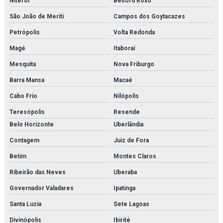
Niterói
Belford Roxo
Empresa de secador de ar comprimido por adsorção
São João de Meriti
Campos dos Goytacazes
Empresa de secador de ar comprimido por refrigeração
Petrópolis
Volta Redonda
Magé
Itaboraí
Fabricantes de gerador de nitrogênio
Mesquita
Nova Friburgo
Fbo 60329
Barra Mansa
Macaé
Filter element parker
Cabo Frio
Nilópolis
Filtro de cartucho
Teresópolis
Resende
Belo Horizonte
Uberlândia
Filtro de cartucho orçamento
Contagem
Juiz de Fora
Filtro coalescente domnick hunter
Betim
Montes Claros
Filtro coalescente orçamento
Ribeirão das Neves
Uberaba
Governador Valadares
Ipatinga
Filtro de contaminantes orçamento
Santa Luzia
Sete Lagoas
Filtro danfoss
Divinópolis
Ibirité