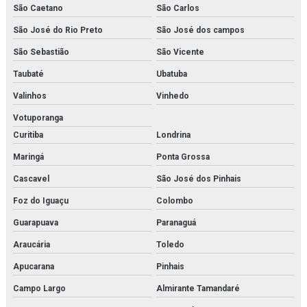
São Caetano
São Carlos
Inspeção de tubulações orçamento
São José do Rio Preto
São José dos campos
Inspeção de tubulações em rio de janeiro
São Sebastião
São Vicente
Taubaté
Ubatuba
Inspeção de vasos de pressão em rio de janeiro
Valinhos
Vinhedo
Instalação de caldeira em rio de janeiro
Votuporanga
Instalação de chiller
Curitiba
Londrina
Maringá
Ponta Grossa
Instalação de chillers em rio de janeiro
Cascavel
São José dos Pinhais
Instalação de compressor de ar
Foz do Iguaçu
Colombo
Instalação de compressores em rio de janeiro
Guarapuava
Paranaguá
Instalação de fan coil
Araucária
Toledo
Apucarana
Pinhais
Instalação de fancoil em rio de janeiro
Campo Largo
Almirante Tamandaré
Instalação de reatores de fabricação