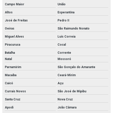
Campo Maior
União
Altos
Esperantina
José de Freitas
Pedro II
Oeiras
São Raimundo Nonato
Miguel Alves
Luís Correia
Piracuruca
Cocal
Batalha
Corrente
Natal
Mossoró
Parnamirim
São Gonçalo do Amarante
Macaíba
Ceará-Mirim
Caicó
Açu
Currais Novos
São José de Mipibu
Santa Cruz
Nova Cruz
Apodi
João Câmara