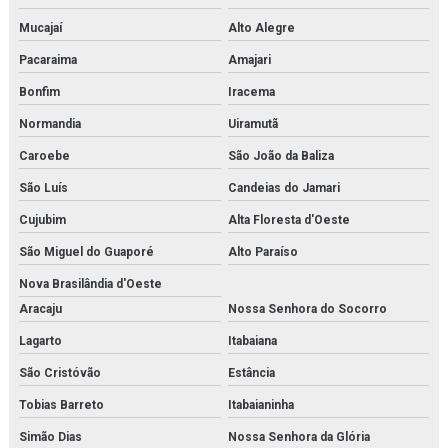
Mucajaí
Alto Alegre
Pacaraima
Amajari
Bonfim
Iracema
Normandia
Uiramutã
Caroebe
São João da Baliza
São Luís
Candeias do Jamari
Cujubim
Alta Floresta d'Oeste
São Miguel do Guaporé
Alto Paraíso
Nova Brasilândia d'Oeste
Aracaju
Nossa Senhora do Socorro
Lagarto
Itabaiana
São Cristóvão
Estância
Tobias Barreto
Itabaianinha
Simão Dias
Nossa Senhora da Glória