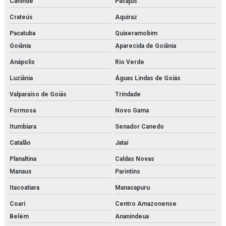
Canindé
Pacajus
Sauer danfoss
Crateús
Aquiraz
Secador de ar comprimido por absorção
Pacatuba
Quixeramobim
Goiânia
Aparecida de Goiânia
Secador de ar comprimido por adsorção
Anápolis
Rio Verde
Secador de ar comprimido por adsorção orçamento
Luziânia
Águas Lindas de Goiás
Secador de ar comprimido orçamento
Valparaíso de Goiás
Trindade
Formosa
Novo Gama
Secador de ar comprimido por refrigeração
Itumbiara
Senador Canedo
Secador de ar comprimido por refrigeração orçamento
Catalão
Jataí
Secador de ar parker
Planaltina
Caldas Novas
Manaus
Parintins
Secador parker
Itacoatiara
Manacapuru
Separador de combustível
Coari
Centro Amazonense
Separador de condensado
Belém
Ananindeua