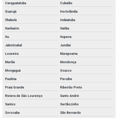
Imi maxseal
Caraguatatuba
Cubatão
Imi norgren
Guarujá
Hortolândia
Ilhabela
Indaiatuba
Inspeção e adequação à norma nr13
Itanhaém
Itatiba
Inspeção e adequação à norma nr13 em rio de janeiro
Itu
Itupeva
Inspeção de caldeiras
Jaboticabal
Jundiaí
Inspeção de caldeiras em rio de janeiro
Louveira
Marapoama
Marília
Mendonça
Inspeção interna em vasos de pressão
Mongaguá
Osasco
Inspeção nr 13
Paulínia
Peruíbe
Inspeção de nr13
Praia Grande
Ribeirão Preto
Inspeção de segurança em vasos de pressão
Riviera de São Lourenço
Santo André
Santos
Sertãozinho
Inspeção em tubulações
Sorocaba
São Bernardo
Inspeção em tubulações industriais