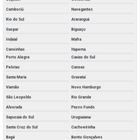
Manutenção e aferição em válvulas de segurança
Camboriú
Navegantes
Manutenção e aferição em válvulas de segurança em rj
Rio do Sul
Araranguá
Gaspar
Biguaçu
Manutenção de bomba de condensado
Indaial
Mafra
Manutenção de trocador de calor
Canoinhas
Itapema
Membrana de n2
Porto Alegre
Caxias do Sul
Pelotas
Canoas
Membrana de nitrogênio
Santa Maria
Gravataí
Minibooster
Viamão
Novo Hamburgo
Montagem de estrutura metálica orçamento
São Leopoldo
Rio Grande
Montagem de estrutura metálica em rj
Alvorada
Passo Fundo
Sapucaia do Sul
Uruguaiana
Montagem de estruturas metálicas
Santa Cruz do Sul
Cachoeirinha
Montagem de tubulações
Bagé
Bento Gonçalves