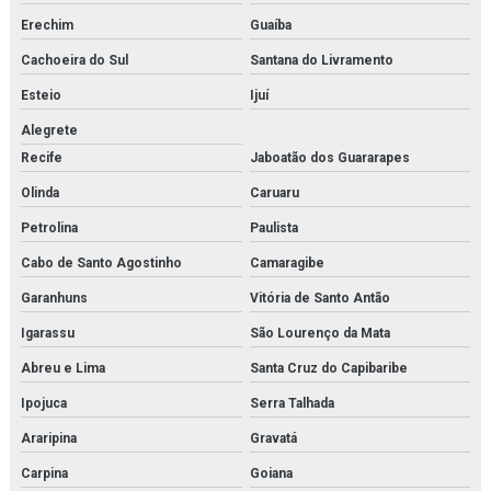
Montagem de tubulações em rio de janeiro
Erechim
Guaíba
Montagens industriais em rio de janeiro
Cachoeira do Sul
Santana do Livramento
Esteio
Ijuí
Montagens industriais em rj
Alegrete
Montagens e manutenção industrial
Recife
Jaboatão dos Guararapes
Motor de pistão
Olinda
Caruaru
Núcleo secador
Petrolina
Paulista
Cabo de Santo Agostinho
Camaragibe
Oilon
Garanhuns
Vitória de Santo Antão
Orificio danfoss para válvula
Igarassu
São Lourenço da Mata
Parker hda
Abreu e Lima
Santa Cruz do Capibaribe
Peco facet
Ipojuca
Serra Talhada
Araripina
Gravatá
Placa de trocador de calor
Carpina
Goiana