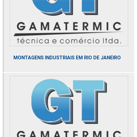
Distribuidor de elemento microbiológico
Distribuidor de membrana de nitrogênio
Distribuidor mga
Distribuidor norgren
Distribuidor parker
MONTAGENS INDUSTRIAIS EM RIO DE JANEIRO
Distribuidor spirax sarco
Distribuidora de filtro coalescente
Domnick hunter
Dry cooler
Dry gas filter
Element coalescer
Elemento coalescente