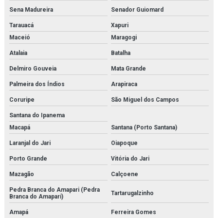
Serviço de manutenção de válvulas
Sena Madureira
Senador Guiomard
Serviço de medição de espessura de tubulação
Tarauacá
Xapuri
Maceió
Maragogi
Serviço de montagem de tubulações
Atalaia
Batalha
Serviço de montagens industriais
Delmiro Gouveia
Mata Grande
Sistema multi barreira para filtração de co2
Palmeira dos Índios
Arapiraca
Coruripe
São Miguel dos Campos
Sondex
Santana do Ipanema
Temporizador danfoss
Macapá
Santana (Porto Santana)
Tetpor air
Laranjal do Jari
Oiapoque
Porto Grande
Vitória do Jari
Trocador de calor brasado
Mazagão
Calçoene
Trocador de calor a placas
Pedra Branca do Amapari (Pedra
Tartarugalzinho
Branca do Amaparí)
Valvula balanceadora
Amapá
Ferreira Gomes