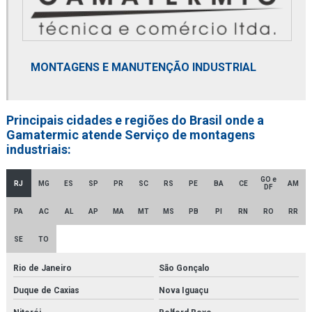
Elemento termostático
Empresa distribuidora de filtro coalescente
MONTAGENS E MANUTENÇÃO INDUSTRIAL
Empresa distribuidora de filtro de contaminantes
Empresa distribuidora de filtro finite
Principais cidades e regiões do Brasil onde a
Gamatermic atende Serviço de montagens
Empresa distribuidora de filtro hidráulico racor
industriais:
Empresa distribuidora de secador de ar comprimido
GO e
RJ
MG
ES
SP
PR
SC
RS
PE
BA
CE
AM
DF
Empresa distribuidora de secador de ar comprimido por adsorção
PA
AC
AL
AP
MA
MT
MS
PB
PI
RN
RO
RR
Empresa de montagem de tubulações
SE
TO
Empresa revendedora de filtro finite
Rio de Janeiro
São Gonçalo
Empresa revendedora de filtro hidráulico racor
Duque de Caxias
Nova Iguaçu
Empresa de secador de ar comprimido