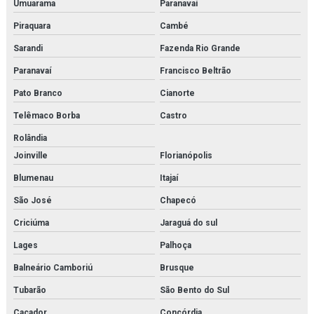
Umuarama
Paranavaí
Instalação de reatores de fabricação em rio de janeiro
Piraquara
Cambé
Instalação de trocador de calor
Sarandi
Fazenda Rio Grande
Paranavaí
Francisco Beltrão
Instalação de trocadores de calor em rio de janeiro
Pato Branco
Cianorte
Isolamento térmico tubulação
Telêmaco Borba
Castro
Isolamento térmico para tubulação de água gelada
Rolândia
Joinville
Florianópolis
Isolamento térmico tubulação água quente
Blumenau
Itajaí
Isolamento térmico em tubulações e equipamentos
São José
Chapecó
Isolamento térmico em tubulações e equipamentos orçamento
Criciúma
Jaraguá do sul
Isolamento térmico tubulações industriais
Lages
Palhoça
Balneário Camboriú
Brusque
Joystick danfoss
Tubarão
São Bento do Sul
Limpeza química de trocador de calor
Caçador
Concórdia