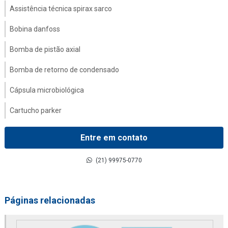
Assistência técnica spirax sarco
Bobina danfoss
Bomba de pistão axial
Bomba de retorno de condensado
Cápsula microbiológica
Cartucho parker
Coalescer filter
Entre em contato
Comandos hidráulicos
(21) 99975-0770
Compressor danfoss
Contador de partícula parker
Páginas relacionadas
Conversor de frequência