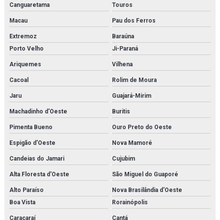
Canguaretama
Touros
Macau
Pau dos Ferros
Extremoz
Baraúna
Porto Velho
Ji-Paraná
Ariquemes
Vilhena
Cacoal
Rolim de Moura
Jaru
Guajará-Mirim
Machadinho d'Oeste
Buritis
Pimenta Bueno
Ouro Preto do Oeste
Espigão d'Oeste
Nova Mamoré
Candeias do Jamari
Cujubim
Alta Floresta d'Oeste
São Miguel do Guaporé
Alto Paraíso
Nova Brasilândia d'Oeste
Boa Vista
Rorainópolis
Caracaraí
Cantá