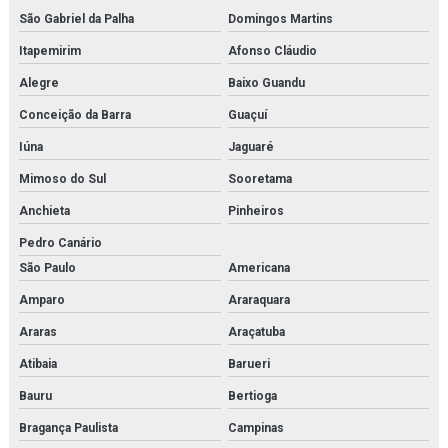
Gerador de n2
São Gabriel da Palha
Domingos Martins
Gerador de nitrogênio industrial
Itapemirim
Afonso Cláudio
Alegre
Baixo Guandu
Gerador de nitrogênio preço
Conceição da Barra
Guaçuí
Geradores de nitrogênio
Iúna
Jaguaré
Hankison
Mimoso do Sul
Sooretama
Heater exchanger
Anchieta
Pinheiros
Pedro Canário
High pressure piston pump
São Paulo
Americana
High pressure pump
Amparo
Araraquara
Hiross
Araras
Araçatuba
Atibaia
Barueri
Imi buschjost
Bauru
Bertioga
Imi herion
Bragança Paulista
Campinas