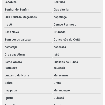
Jacobina
Serrinha
Pvg 120
Senhor do Bonfim
Dias d'Ávila
Pvg 32
Luís Eduardo Magalhães
Itapetinga
Irecê
Campo Formoso
Revendedora de elemento filtrante
Casa Nova
Brumado
Revendedora de filtro de cartucho
Bom Jesus da Lapa
Conceição do Coité
Revendedora de filtro coalescente
Itamaraju
Itaberaba
Revendedora de filtro finite
Cruz das Almas
Ipirá
Santo Amaro
Euclides da Cunha
Revendedora de filtro hidráulico racor
Fortaleza
caucacia
Revendedora de purificador para sistema de ar de respiração
Juazeiro do Norte
Maracanaú
Revendedora de sistema multi barreira para filtração de co2
Sobral
Crato
Itapipoca
Maranguape
Rk22610
Iguatu
Quixadá
Sa 1508