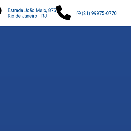
Estrada João Melo, 875
(21) 99975-0770
Rio de Janeiro - RJ