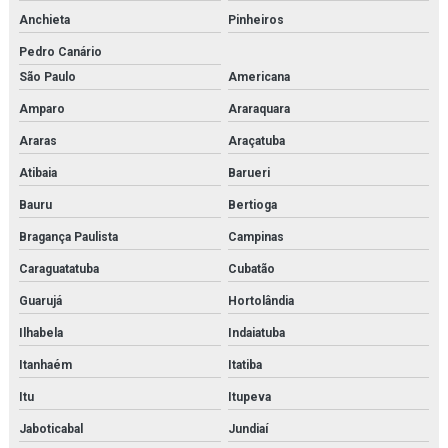
High pressure piston pump
Anchieta
Pinheiros
High pressure pump
Pedro Canário
São Paulo
Americana
Hiross
Amparo
Araraquara
Imi buschjost
Araras
Araçatuba
Imi herion
Atibaia
Barueri
Imi maxseal
Bauru
Bertioga
Bragança Paulista
Campinas
Imi norgren
Caraguatatuba
Cubatão
Inspeção e adequação à norma nr13
Guarujá
Hortolândia
Inspeção e adequação à norma nr13 em rio de janeiro
Ilhabela
Indaiatuba
Inspeção de caldeiras
Itanhaém
Itatiba
Itu
Itupeva
Inspeção de caldeiras em rio de janeiro
Jaboticabal
Jundiaí
Inspeção interna em vasos de pressão