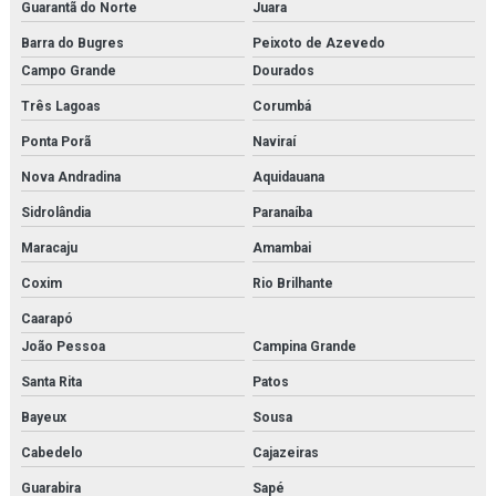
Guarantã do Norte
Juara
Barra do Bugres
Peixoto de Azevedo
Campo Grande
Dourados
Três Lagoas
Corumbá
Ponta Porã
Naviraí
Nova Andradina
Aquidauana
Sidrolândia
Paranaíba
Maracaju
Amambai
Coxim
Rio Brilhante
Caarapó
João Pessoa
Campina Grande
Santa Rita
Patos
Bayeux
Sousa
Cabedelo
Cajazeiras
Guarabira
Sapé