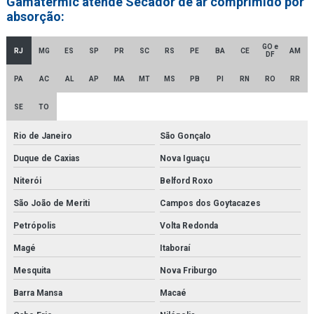
Gamatermic atende Secador de ar comprimido por
absorção:
Empresa distribuidora de secador de ar comprimido por adsorção
Empresa de montagem de tubulações
GO e
RJ
MG
ES
SP
PR
SC
RS
PE
BA
CE
AM
DF
Empresa revendedora de filtro finite
PA
AC
AL
AP
MA
MT
MS
PB
PI
RN
RO
RR
Empresa revendedora de filtro hidráulico racor
SE
TO
Empresa de secador de ar comprimido
Rio de Janeiro
São Gonçalo
Empresa de secador de ar comprimido por adsorção
Duque de Caxias
Nova Iguaçu
Niterói
Belford Roxo
Empresa de secador de ar comprimido por refrigeração
São João de Meriti
Campos dos Goytacazes
Fabricantes de gerador de nitrogênio
Petrópolis
Volta Redonda
Fbo 60329
Magé
Itaboraí
Filter element parker
Mesquita
Nova Friburgo
Barra Mansa
Macaé
Filtro de cartucho