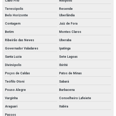
Cabo Frio
Nilópolis
Filtro de cartucho orçamento
Teresópolis
Resende
Filtro coalescente domnick hunter
Belo Horizonte
Uberlândia
Contagem
Juiz de Fora
Filtro coalescente orçamento
Betim
Montes Claros
Filtro de contaminantes orçamento
Ribeirão das Neves
Uberaba
Filtro danfoss
Governador Valadares
Ipatinga
Filtro domnick hunter
Santa Luzia
Sete Lagoas
Divinópolis
Ibirité
Filtro finite
Poços de Caldas
Patos de Minas
Filtro finite orçamento
Teófilo Otoni
Sabará
Filtro hidráulico de pressão
Pouso Alegre
Barbacena
Filtro hidráulico racor
Varginha
Conselheiro Lafeiete
Araguari
Itabira
Filtro hidráulico racor orçamento
Passos