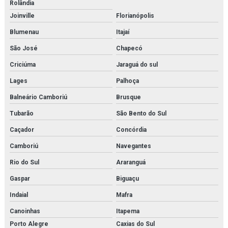
Rolândia
Isolamento térmico em tubulações e equipamentos
Joinville
Florianópolis
Isolamento térmico em tubulações e equipamentos orçamento
Blumenau
Itajaí
São José
Chapecó
Isolamento térmico tubulações industriais
Criciúma
Jaraguá do sul
Joystick danfoss
Lages
Palhoça
Limpeza química de trocador de calor
Balneário Camboriú
Brusque
Manutenção e aferição em válvulas de segurança
Tubarão
São Bento do Sul
Caçador
Concórdia
Manutenção e aferição em válvulas de segurança em rj
Camboriú
Navegantes
Manutenção de bomba de condensado
Rio do Sul
Araranguá
Manutenção de trocador de calor
Gaspar
Biguaçu
Membrana de n2
Indaial
Mafra
Canoinhas
Itapema
Membrana de nitrogênio
Porto Alegre
Caxias do Sul