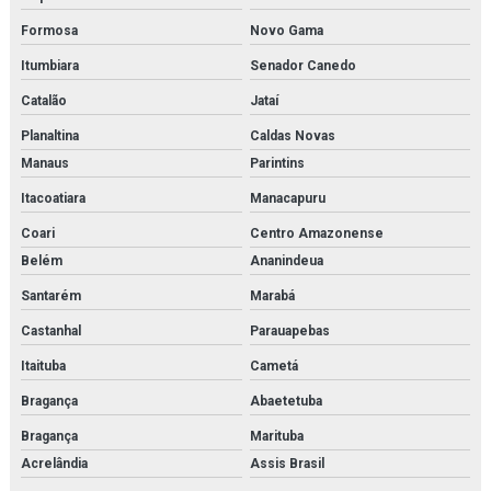
Secador de ar comprimido por refrigeração orçamento
Formosa
Novo Gama
Secador de ar parker
Itumbiara
Senador Canedo
Catalão
Jataí
Secador parker
Planaltina
Caldas Novas
Separador de combustível
Manaus
Parintins
Separador de condensado
Itacoatiara
Manacapuru
Coari
Centro Amazonense
Serviço de inspeção e adequação à norma nr13
Belém
Ananindeua
Serviço de inspeção de caldeiras
Santarém
Marabá
Serviço de inspeção de tubulações
Castanhal
Parauapebas
Itaituba
Cametá
Serviço de inspeção de vasos de pressão
Bragança
Abaetetuba
Serviço de instalação de caldeira
Bragança
Marituba
Serviço de instalação de chillers
Acrelândia
Assis Brasil