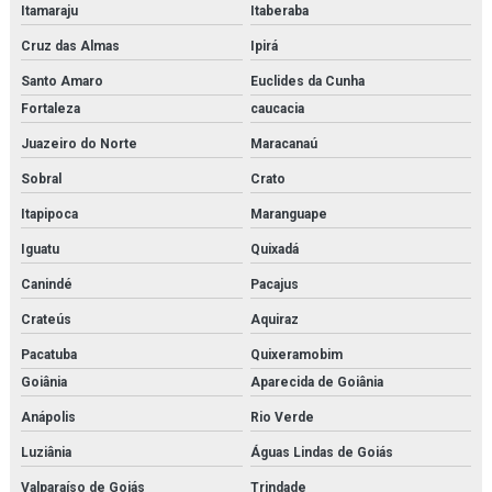
Itamaraju
Itaberaba
Revendedora de filtro hidráulico racor
Cruz das Almas
Ipirá
Revendedora de purificador para sistema de ar de respiração
Santo Amaro
Euclides da Cunha
Fortaleza
caucacia
Revendedora de sistema multi barreira para filtração de co2
Juazeiro do Norte
Maracanaú
Rk22610
Sobral
Crato
Sa 1508
Itapipoca
Maranguape
Sauer danfoss
Iguatu
Quixadá
Canindé
Pacajus
Secador de ar comprimido por absorção
Crateús
Aquiraz
Secador de ar comprimido por adsorção
Pacatuba
Quixeramobim
Secador de ar comprimido por adsorção orçamento
Goiânia
Aparecida de Goiânia
Anápolis
Rio Verde
Secador de ar comprimido orçamento
Luziânia
Águas Lindas de Goiás
Secador de ar comprimido por refrigeração
Valparaíso de Goiás
Trindade