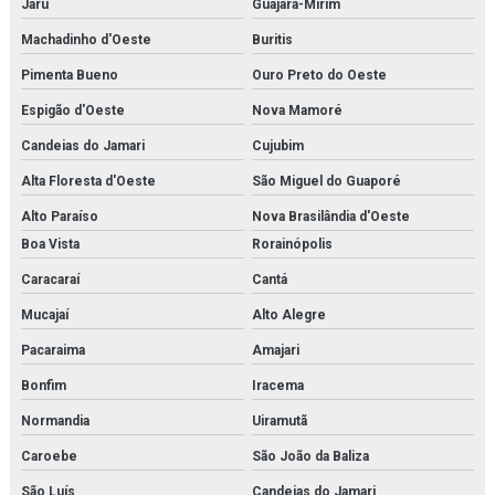
Jaru
Guajará-Mirim
Machadinho d'Oeste
Buritis
Pimenta Bueno
Ouro Preto do Oeste
Espigão d'Oeste
Nova Mamoré
Candeias do Jamari
Cujubim
Alta Floresta d'Oeste
São Miguel do Guaporé
Alto Paraíso
Nova Brasilândia d'Oeste
Boa Vista
Rorainópolis
Caracaraí
Cantá
Mucajaí
Alto Alegre
Pacaraima
Amajari
Bonfim
Iracema
Normandia
Uiramutã
Caroebe
São João da Baliza
São Luís
Candeias do Jamari