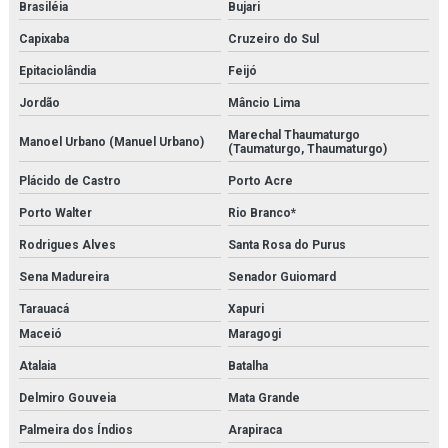
Brasiléia
Bujari
Serviço de instalação de trocadores de calor
Capixaba
Cruzeiro do Sul
Serviço de isolamento térmico
Epitaciolândia
Feijó
Serviço de limpeza química de trocador de calor
Jordão
Mâncio Lima
Serviço de manutenção e aferição em válvulas de segurança
Marechal Thaumaturgo
Manoel Urbano (Manuel Urbano)
(Taumaturgo, Thaumaturgo)
Serviço de manutenção e calibração de válvula de segurança
Plácido de Castro
Porto Acre
Serviço de manutenção de válvulas
Porto Walter
Rio Branco*
Rodrigues Alves
Santa Rosa do Purus
Serviço de medição de espessura de tubulação
Sena Madureira
Senador Guiomard
Serviço de montagem de tubulações
Tarauacá
Xapuri
Serviço de montagens industriais
Maceió
Maragogi
Atalaia
Batalha
Sistema multi barreira para filtração de co2
Delmiro Gouveia
Mata Grande
Sondex
Palmeira dos Índios
Arapiraca