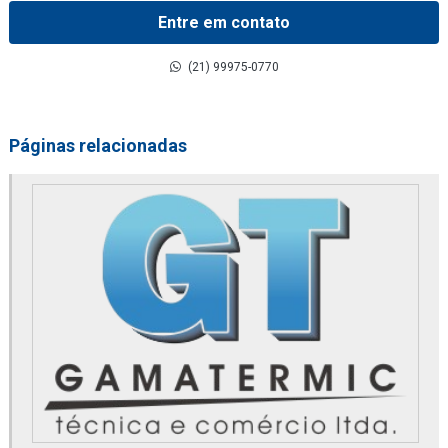
Coalescer filter
Entre em contato
Comandos hidráulicos
(21) 99975-0770
Compressor danfoss
Contador de partícula parker
Páginas relacionadas
Conversor de frequência
Distribuidor de 2020pm or
Distribuidor de 2040pm or
Distribuidor alfa laval
Distribuidor de altair
Distribuidor de bobina danfoss
Distribuidor de bomba de alta pressão