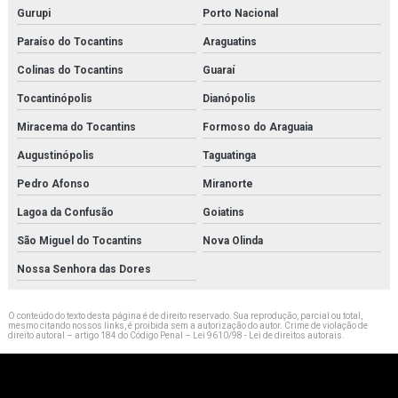
Gurupi
Porto Nacional
Paraíso do Tocantins
Araguatins
Colinas do Tocantins
Guaraí
Tocantinópolis
Dianópolis
Miracema do Tocantins
Formoso do Araguaia
Augustinópolis
Taguatinga
Pedro Afonso
Miranorte
Lagoa da Confusão
Goiatins
São Miguel do Tocantins
Nova Olinda
Nossa Senhora das Dores
O conteúdo do texto desta página é de direito reservado. Sua reprodução, parcial ou total,
mesmo citando nossos links, é proibida sem a autorização do autor. Crime de violação de
direito autoral – artigo 184 do Código Penal –
Lei 9610/98 - Lei de direitos autorais
.