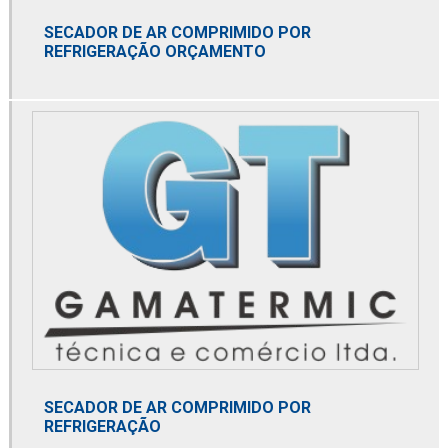
Distribuidor de bomba de calor
SECADOR DE AR COMPRIMIDO POR
Distribuidor de bomba de pistão axial
REFRIGERAÇÃO ORÇAMENTO
Distribuidor danfoss
Distribuidor de domnick hunter
Distribuidor de dry cooler
Distribuidor de elemento microbiológico
Distribuidor de membrana de nitrogênio
Distribuidor mga
Distribuidor norgren
Distribuidor parker
Distribuidor spirax sarco
SECADOR DE AR COMPRIMIDO POR
REFRIGERAÇÃO
Distribuidora de filtro coalescente