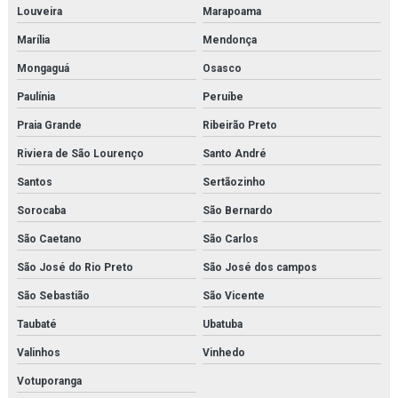
Louveira
Marapoama
Inspeção nr 13
Marília
Mendonça
Inspeção de nr13
Mongaguá
Osasco
Paulínia
Peruíbe
Inspeção de segurança em vasos de pressão
Praia Grande
Ribeirão Preto
Inspeção em tubulações
Riviera de São Lourenço
Santo André
Inspeção em tubulações industriais
Santos
Sertãozinho
Inspeção de tubulações orçamento
Sorocaba
São Bernardo
São Caetano
São Carlos
Inspeção de tubulações em rio de janeiro
São José do Rio Preto
São José dos campos
Inspeção de vasos de pressão em rio de janeiro
São Sebastião
São Vicente
Instalação de caldeira em rio de janeiro
Taubaté
Ubatuba
Instalação de chiller
Valinhos
Vinhedo
Votuporanga
Instalação de chillers em rio de janeiro