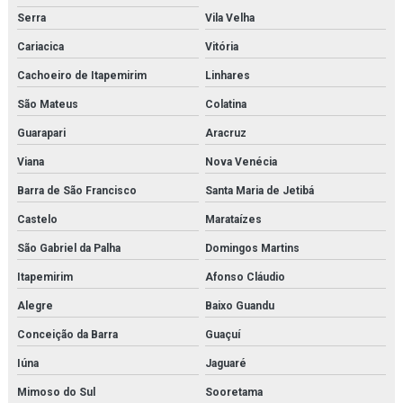
Filtro hidráulico de retorno
Serra
Vila Velha
Filtro parker
Cariacica
Vitória
Cachoeiro de Itapemirim
Linhares
Filtro racor parker
São Mateus
Colatina
Filtros hda parker
Guarapari
Aracruz
Gaxeta de trocador de calor
Viana
Nova Venécia
Gerador de n2
Barra de São Francisco
Santa Maria de Jetibá
Castelo
Marataízes
Gerador de nitrogênio industrial
São Gabriel da Palha
Domingos Martins
Gerador de nitrogênio preço
Itapemirim
Afonso Cláudio
Geradores de nitrogênio
Alegre
Baixo Guandu
Hankison
Conceição da Barra
Guaçuí
Iúna
Jaguaré
Heater exchanger
Mimoso do Sul
Sooretama