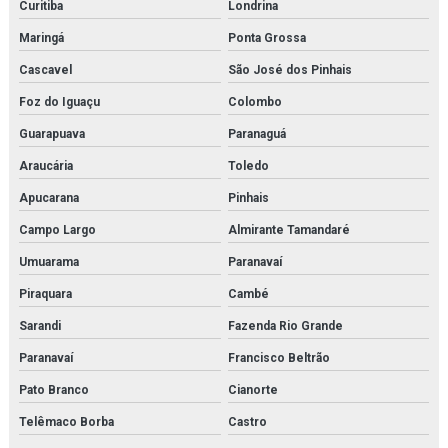
Curitiba
Londrina
Instalação de compressor de ar
Maringá
Ponta Grossa
Instalação de compressores em rio de janeiro
Cascavel
São José dos Pinhais
Foz do Iguaçu
Colombo
Instalação de fan coil
Guarapuava
Paranaguá
Instalação de fancoil em rio de janeiro
Araucária
Toledo
Instalação de reatores de fabricação
Apucarana
Pinhais
Instalação de reatores de fabricação em rio de janeiro
Campo Largo
Almirante Tamandaré
Umuarama
Paranavaí
Instalação de trocador de calor
Piraquara
Cambé
Instalação de trocadores de calor em rio de janeiro
Sarandi
Fazenda Rio Grande
Isolamento térmico tubulação
Paranavaí
Francisco Beltrão
Isolamento térmico para tubulação de água gelada
Pato Branco
Cianorte
Telêmaco Borba
Castro
Isolamento térmico tubulação água quente