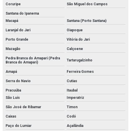
Temporizador danfoss
Coruripe
São Miguel dos Campos
Tetpor air
Santana do Ipanema
Macapá
Santana (Porto Santana)
Trocador de calor brasado
Laranjal do Jari
Oiapoque
Trocador de calor a placas
Porto Grande
Vitória do Jari
Valvula balanceadora
Mazagão
Calçoene
Pedra Branca do Amapari (Pedra
Válvula de controle de pressão
Tartarugalzinho
Branca do Amaparí)
Válvula de controle de temperatura
Amapá
Ferreira Gomes
Serra do Navio
Cutias
Válvula independente de pressão
Pracuúba
Itaubal
Válvula proporcional
São Luís
Imperatriz
Variador de frequência
São José de Ribamar
Timon
Caixas
Codó
Vlt danfoss
Paço do Lumiar
Açailândia