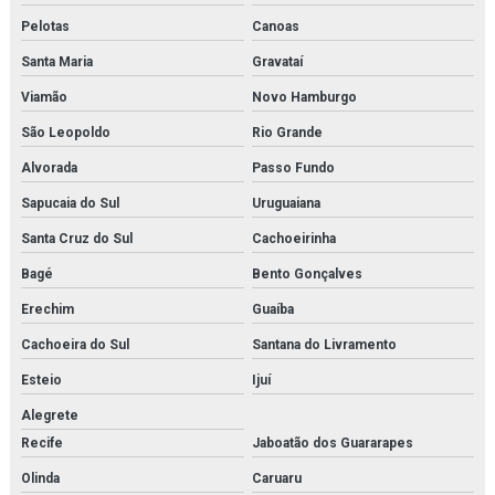
Minibooster
Pelotas
Canoas
Montagem de estrutura metálica orçamento
Santa Maria
Gravataí
Montagem de estrutura metálica em rj
Viamão
Novo Hamburgo
São Leopoldo
Rio Grande
Montagem de estruturas metálicas
Alvorada
Passo Fundo
Montagem de tubulações
Sapucaia do Sul
Uruguaiana
Montagem de tubulações em rio de janeiro
Santa Cruz do Sul
Cachoeirinha
Montagens industriais em rio de janeiro
Bagé
Bento Gonçalves
Erechim
Guaíba
Montagens industriais em rj
Cachoeira do Sul
Santana do Livramento
Montagens e manutenção industrial
Esteio
Ijuí
Motor de pistão
Alegrete
Recife
Jaboatão dos Guararapes
Núcleo secador
Olinda
Caruaru