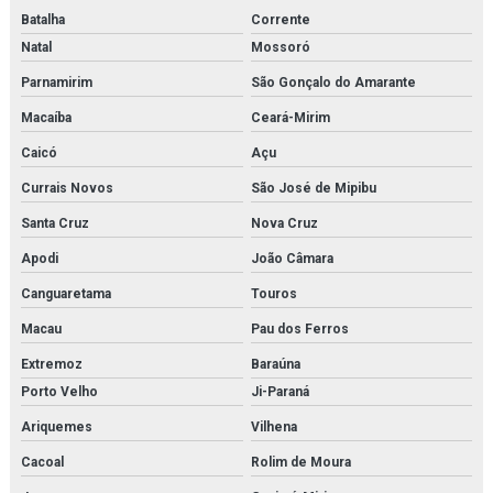
Batalha
Corrente
Natal
Mossoró
Parnamirim
São Gonçalo do Amarante
Macaíba
Ceará-Mirim
Caicó
Açu
Currais Novos
São José de Mipibu
Santa Cruz
Nova Cruz
Apodi
João Câmara
Canguaretama
Touros
Macau
Pau dos Ferros
Extremoz
Baraúna
Porto Velho
Ji-Paraná
Ariquemes
Vilhena
Cacoal
Rolim de Moura