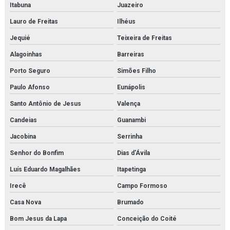
Itabuna
Juazeiro
Purgador de condensado
Lauro de Freitas
Ilhéus
Purgador eletrônico temporizado
Jequié
Teixeira de Freitas
Alagoinhas
Barreiras
Purgador termodinâmico
Porto Seguro
Simões Filho
Purificador para sistema de ar de respiração
Paulo Afonso
Eunápolis
Purificador para sistema de ar de respiração orçamento
Santo Antônio de Jesus
Valença
Pvg 120
Candeias
Guanambi
Jacobina
Serrinha
Pvg 32
Senhor do Bonfim
Dias d'Ávila
Revendedora de elemento filtrante
Luís Eduardo Magalhães
Itapetinga
Revendedora de filtro de cartucho
Irecê
Campo Formoso
Revendedora de filtro coalescente
Casa Nova
Brumado
Bom Jesus da Lapa
Conceição do Coité
Revendedora de filtro finite