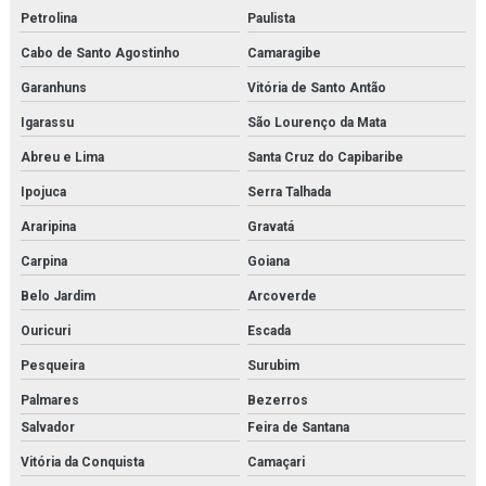
Oilon
Petrolina
Paulista
Orificio danfoss para válvula
Cabo de Santo Agostinho
Camaragibe
Parker hda
Garanhuns
Vitória de Santo Antão
Igarassu
São Lourenço da Mata
Peco facet
Abreu e Lima
Santa Cruz do Capibaribe
Placa de trocador de calor
Ipojuca
Serra Talhada
Power solution danfoss
Araripina
Gravatá
Pressostato kp
Carpina
Goiana
Belo Jardim
Arcoverde
Pressostato kps
Ouricuri
Escada
Pressostato mbc
Pesqueira
Surubim
Pressostato rt
Palmares
Bezerros
Salvador
Feira de Santana
Projeto de montagem de estrutura metálica
Vitória da Conquista
Camaçari
Purgador de bóia