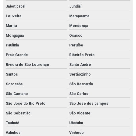
Inspeção de caldeiras
Jaboticabal
Jundiaí
Inspeção de caldeiras em rio de janeiro
Louveira
Marapoama
Marília
Mendonça
Inspeção interna em vasos de pressão
Mongaguá
Osasco
Inspeção nr 13
Paulínia
Peruíbe
Inspeção de nr13
Praia Grande
Ribeirão Preto
Inspeção de segurança em vasos de pressão
Riviera de São Lourenço
Santo André
Santos
Sertãozinho
Inspeção em tubulações
Sorocaba
São Bernardo
Inspeção em tubulações industriais
São Caetano
São Carlos
Inspeção de tubulações orçamento
São José do Rio Preto
São José dos campos
Inspeção de tubulações em rio de janeiro
São Sebastião
São Vicente
Taubaté
Ubatuba
Inspeção de vasos de pressão em rio de janeiro
Valinhos
Vinhedo