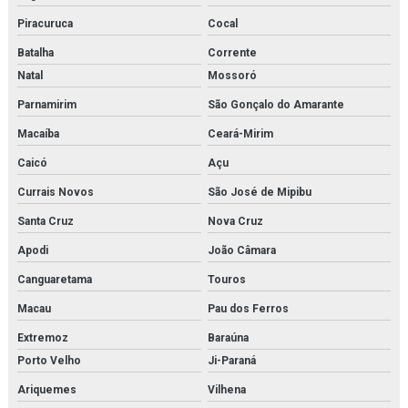
Piracuruca
Cocal
Batalha
Corrente
Natal
Mossoró
Parnamirim
São Gonçalo do Amarante
Macaíba
Ceará-Mirim
Caicó
Açu
Currais Novos
São José de Mipibu
Santa Cruz
Nova Cruz
Apodi
João Câmara
Canguaretama
Touros
Macau
Pau dos Ferros
Extremoz
Baraúna
Porto Velho
Ji-Paraná
Ariquemes
Vilhena