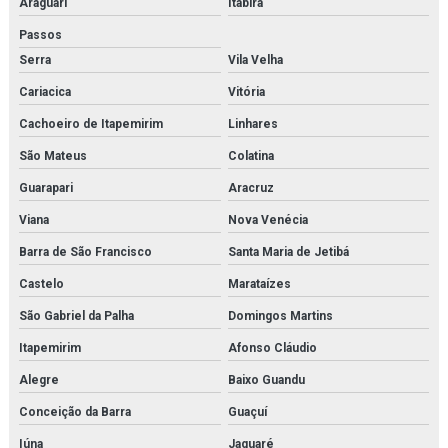
Araguari
Itabira
Filtro hidráulico racor
Passos
Serra
Vila Velha
Filtro hidráulico racor orçamento
Cariacica
Vitória
Filtro hidráulico de retorno
Cachoeiro de Itapemirim
Linhares
Filtro parker
São Mateus
Colatina
Filtro racor parker
Guarapari
Aracruz
Viana
Nova Venécia
Filtros hda parker
Barra de São Francisco
Santa Maria de Jetibá
Gaxeta de trocador de calor
Castelo
Marataízes
Gerador de n2
São Gabriel da Palha
Domingos Martins
Gerador de nitrogênio industrial
Itapemirim
Afonso Cláudio
Alegre
Baixo Guandu
Gerador de nitrogênio preço
Conceição da Barra
Guaçuí
Geradores de nitrogênio
Iúna
Jaguaré