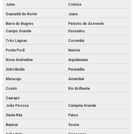
Juína
Colniza
Guarantã do Norte
Juara
Barra do Bugres
Peixoto de Azevedo
Campo Grande
Dourados
Três Lagoas
Corumbá
Ponta Porã
Naviraí
Nova Andradina
Aquidauana
Sidrolândia
Paranaíba
Maracaju
Amambai
Coxim
Rio Brilhante
Caarapó
João Pessoa
Campina Grande
Santa Rita
Patos
Bayeux
Sousa