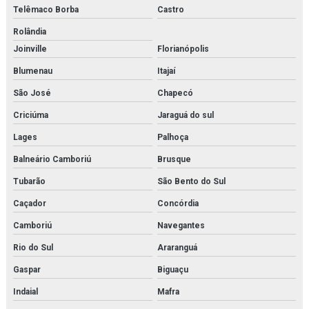
Telêmaco Borba
Castro
Isolamento térmico para tubulação de água gelada
Rolândia
Joinville
Florianópolis
Isolamento térmico tubulação água quente
Blumenau
Itajaí
Isolamento térmico em tubulações e equipamentos
São José
Chapecó
Isolamento térmico em tubulações e equipamentos orçamento
Criciúma
Jaraguá do sul
Isolamento térmico tubulações industriais
Lages
Palhoça
Balneário Camboriú
Brusque
Joystick danfoss
Tubarão
São Bento do Sul
Limpeza química de trocador de calor
Caçador
Concórdia
Manutenção e aferição em válvulas de segurança
Camboriú
Navegantes
Manutenção e aferição em válvulas de segurança em rj
Rio do Sul
Araranguá
Gaspar
Biguaçu
Manutenção de bomba de condensado
Indaial
Mafra
Manutenção de trocador de calor