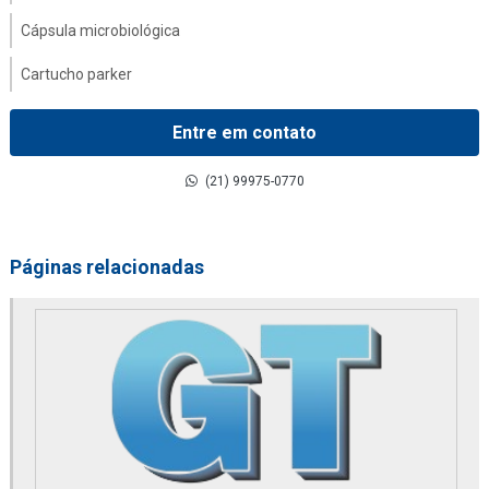
Cápsula microbiológica
Cartucho parker
Coalescer filter
Entre em contato
Comandos hidráulicos
(21) 99975-0770
Compressor danfoss
Contador de partícula parker
Páginas relacionadas
Conversor de frequência
Distribuidor de 2020pm or
Distribuidor de 2040pm or
Distribuidor alfa laval
Distribuidor de altair