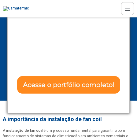
Conheça as soluções da Gamatermic
Transforme seu
projeto com Eficência
Instalação de fan
e Confiabilidade!
coil
Home
Informações
Instalação de fan coil
Acesse o portfólio completo!
Não tenho interesse
A importância da
instalação de fan coil
A
instalação de fan coil
é um processo fundamental para garantir o bom
funcionamento de sistemas de climatização em ambientes comerciais e