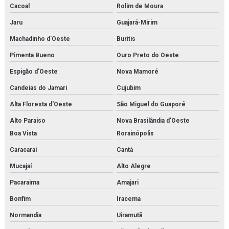
Cacoal
Rolim de Moura
Jaru
Guajará-Mirim
Machadinho d'Oeste
Buritis
Pimenta Bueno
Ouro Preto do Oeste
Espigão d'Oeste
Nova Mamoré
Candeias do Jamari
Cujubim
Alta Floresta d'Oeste
São Miguel do Guaporé
Alto Paraíso
Nova Brasilândia d'Oeste
Boa Vista
Rorainópolis
Caracaraí
Cantá
Mucajaí
Alto Alegre
Pacaraima
Amajari
Bonfim
Iracema
Normandia
Uiramutã