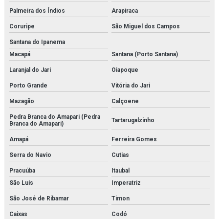
Sistema multi barreira para filtração de co2
Palmeira dos Índios
Arapiraca
Coruripe
São Miguel dos Campos
Sondex
Santana do Ipanema
Temporizador danfoss
Macapá
Santana (Porto Santana)
Tetpor air
Laranjal do Jari
Oiapoque
Porto Grande
Vitória do Jari
Trocador de calor brasado
Mazagão
Calçoene
Trocador de calor a placas
Pedra Branca do Amapari (Pedra
Tartarugalzinho
Branca do Amaparí)
Valvula balanceadora
Amapá
Ferreira Gomes
Válvula de controle de pressão
Serra do Navio
Cutias
Válvula de controle de temperatura
Pracuúba
Itaubal
São Luís
Imperatriz
Válvula independente de pressão
São José de Ribamar
Timon
Válvula proporcional
Caixas
Codó