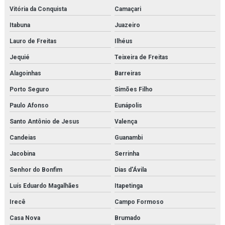
Pressostato rt
Vitória da Conquista
Camaçari
Itabuna
Juazeiro
Projeto de montagem de estrutura metálica
Lauro de Freitas
Ilhéus
Purgador de bóia
Jequié
Teixeira de Freitas
Purgador de condensado
Alagoinhas
Barreiras
Purgador eletrônico temporizado
Porto Seguro
Simões Filho
Paulo Afonso
Eunápolis
Purgador termodinâmico
Santo Antônio de Jesus
Valença
Purificador para sistema de ar de respiração
Candeias
Guanambi
Purificador para sistema de ar de respiração orçamento
Jacobina
Serrinha
Pvg 120
Senhor do Bonfim
Dias d'Ávila
Luís Eduardo Magalhães
Itapetinga
Pvg 32
Irecê
Campo Formoso
Revendedora de elemento filtrante
Casa Nova
Brumado