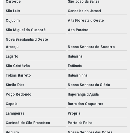
Caroebe
São João da Baliza
São Luís
Candeias do Jamari
Cujubim
Alta Floresta d'Oeste
São Miguel do Guaporé
Alto Paraíso
Nova Brasilândia d'Oeste
Aracaju
Nossa Senhora do Socorro
Lagarto
Itabaiana
São Cristóvão
Estância
Tobias Barreto
Itabaianinha
Simão Dias
Nossa Senhora da Glória
Poço Redondo
Itaporanga d'Ajuda
Capela
Barra dos Coqueiros
Laranjeiras
Propriá
Canindé de São Francisco
Porto da Folha
Boquim
Nossa Senhora das Dores