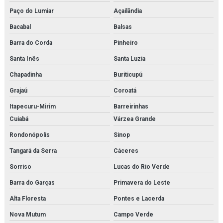
Variador de frequência
Paço do Lumiar
Açailândia
Vlt danfoss
Bacabal
Balsas
Barra do Corda
Pinheiro
Santa Inês
Santa Luzia
Chapadinha
Buriticupú
Grajaú
Coroatá
Itapecuru-Mirim
Barreirinhas
Cuiabá
Várzea Grande
Rondonópolis
Sinop
Tangará da Serra
Cáceres
Sorriso
Lucas do Rio Verde
Barra do Garças
Primavera do Leste
Alta Floresta
Pontes e Lacerda
Nova Mutum
Campo Verde