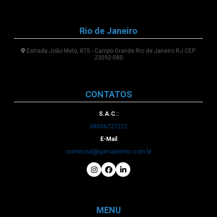
Rio de Janeiro
Estrada João Melo, 875 - Campo Grande Rio de Janeiro RJ CEP:
23092-080
CONTATOS
S.A.C.:
08006727212
E-Mail
comercial@gamatermic.com.br
MENU