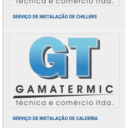
Distribuidor parker
Distribuidor spirax sarco
SERVIÇO DE INSTALAÇÃO DE CHILLERS
Distribuidora de filtro coalescente
Domnick hunter
Dry cooler
Dry gas filter
Element coalescer
Elemento coalescente
Elemento termostático
Empresa distribuidora de filtro coalescente
Empresa distribuidora de filtro de contaminantes
SERVIÇO DE INSTALAÇÃO DE CALDEIRA