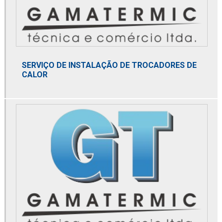
Distribuidor de bobina danfoss
Distribuidor de bomba de alta pressão
Distribuidor de bomba de calor
SERVIÇO DE INSTALAÇÃO DE TROCADORES DE
Distribuidor de bomba de pistão axial
CALOR
Distribuidor danfoss
Distribuidor de domnick hunter
Distribuidor de dry cooler
Distribuidor de elemento microbiológico
Distribuidor de membrana de nitrogênio
Distribuidor mga
Distribuidor norgren