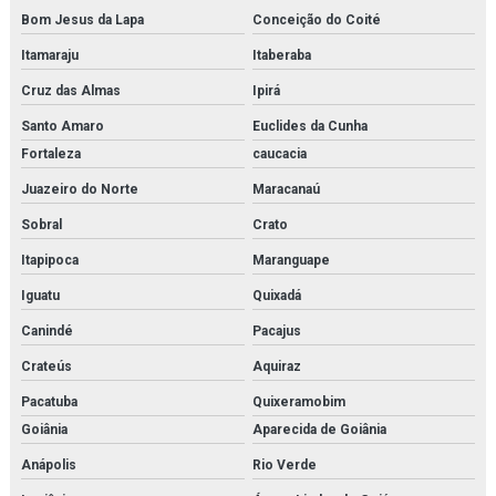
Revendedora de filtro de cartucho
Bom Jesus da Lapa
Conceição do Coité
Revendedora de filtro coalescente
Itamaraju
Itaberaba
Cruz das Almas
Ipirá
Revendedora de filtro finite
Santo Amaro
Euclides da Cunha
Revendedora de filtro hidráulico racor
Fortaleza
caucacia
Revendedora de purificador para sistema de ar de respiração
Juazeiro do Norte
Maracanaú
Revendedora de sistema multi barreira para filtração de co2
Sobral
Crato
Itapipoca
Maranguape
Rk22610
Iguatu
Quixadá
Sa 1508
Canindé
Pacajus
Sauer danfoss
Crateús
Aquiraz
Secador de ar comprimido por absorção
Pacatuba
Quixeramobim
Goiânia
Aparecida de Goiânia
Secador de ar comprimido por adsorção
Anápolis
Rio Verde
Secador de ar comprimido por adsorção orçamento