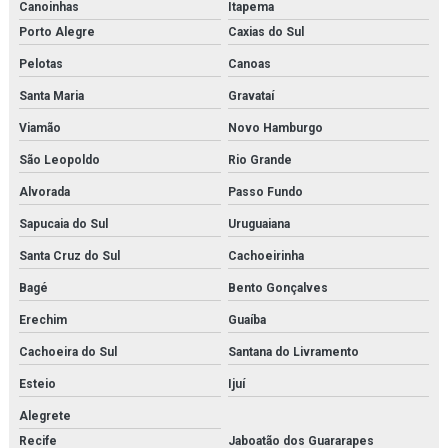
Canoinhas
Itapema
Membrana de n2
Porto Alegre
Caxias do Sul
Pelotas
Canoas
Membrana de nitrogênio
Santa Maria
Gravataí
Minibooster
Viamão
Novo Hamburgo
Montagem de estrutura metálica orçamento
São Leopoldo
Rio Grande
Montagem de estrutura metálica em rj
Alvorada
Passo Fundo
Sapucaia do Sul
Uruguaiana
Montagem de estruturas metálicas
Santa Cruz do Sul
Cachoeirinha
Montagem de tubulações
Bagé
Bento Gonçalves
Montagem de tubulações em rio de janeiro
Erechim
Guaíba
Montagens industriais em rio de janeiro
Cachoeira do Sul
Santana do Livramento
Esteio
Ijuí
Montagens industriais em rj
Alegrete
Montagens e manutenção industrial
Recife
Jaboatão dos Guararapes