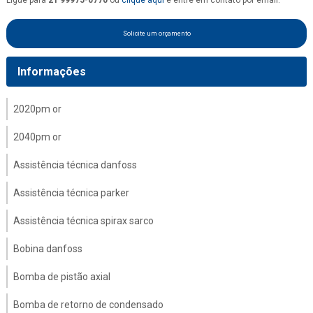
Ligue para
21 99975-0770
ou
clique aqui
e entre em contato por email.
Solicite um orçamento
Informações
2020pm or
2040pm or
Assistência técnica danfoss
Assistência técnica parker
Assistência técnica spirax sarco
Bobina danfoss
Bomba de pistão axial
Bomba de retorno de condensado