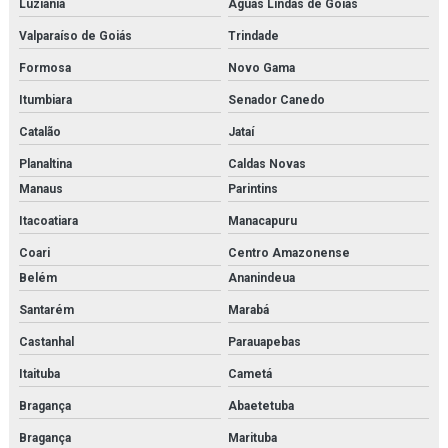
Luziânia
Águas Lindas de Goiás
Secador de ar comprimido orçamento
Valparaíso de Goiás
Trindade
Formosa
Novo Gama
Secador de ar comprimido por refrigeração
Itumbiara
Senador Canedo
Secador de ar comprimido por refrigeração orçamento
Catalão
Jataí
Secador de ar parker
Planaltina
Caldas Novas
Manaus
Parintins
Secador parker
Itacoatiara
Manacapuru
Separador de combustível
Coari
Centro Amazonense
Separador de condensado
Belém
Ananindeua
Santarém
Marabá
Serviço de inspeção e adequação à norma nr13
Castanhal
Parauapebas
Serviço de inspeção de caldeiras
Itaituba
Cametá
Serviço de inspeção de tubulações
Bragança
Abaetetuba
Serviço de inspeção de vasos de pressão
Bragança
Marituba