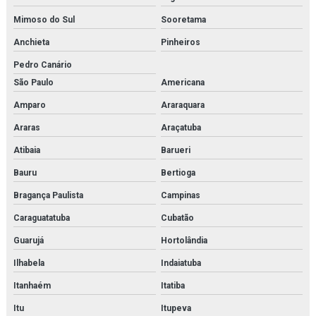
Hankison
Mimoso do Sul
Sooretama
Heater exchanger
Anchieta
Pinheiros
Pedro Canário
High pressure piston pump
São Paulo
Americana
High pressure pump
Amparo
Araraquara
Hiross
Araras
Araçatuba
Atibaia
Barueri
Imi buschjost
Bauru
Bertioga
Imi herion
Bragança Paulista
Campinas
Imi maxseal
Caraguatatuba
Cubatão
Imi norgren
Guarujá
Hortolândia
Ilhabela
Indaiatuba
Inspeção e adequação à norma nr13
Itanhaém
Itatiba
Inspeção e adequação à norma nr13 em rio de janeiro
Itu
Itupeva