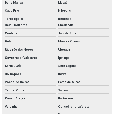
Barra Mansa
Macaé
Filter element parker
Cabo Frio
Nilópolis
Teresópolis
Resende
Filtro de cartucho
Belo Horizonte
Uberlândia
Filtro de cartucho orçamento
Contagem
Juiz de Fora
Filtro coalescente domnick hunter
Betim
Montes Claros
Filtro coalescente orçamento
Ribeirão das Neves
Uberaba
Governador Valadares
Ipatinga
Filtro de contaminantes orçamento
Santa Luzia
Sete Lagoas
Filtro danfoss
Divinópolis
Ibirité
Filtro domnick hunter
Poços de Caldas
Patos de Minas
Filtro finite
Teófilo Otoni
Sabará
Pouso Alegre
Barbacena
Filtro finite orçamento
Varginha
Conselheiro Lafeiete
Filtro hidráulico de pressão