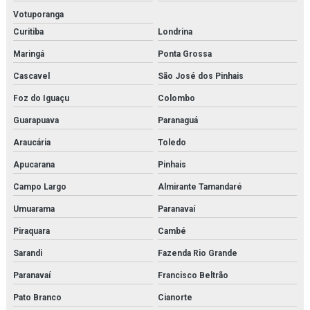
Instalação de caldeira em rio de janeiro
Votuporanga
Instalação de chiller
Curitiba
Londrina
Maringá
Ponta Grossa
Instalação de chillers em rio de janeiro
Cascavel
São José dos Pinhais
Instalação de compressor de ar
Foz do Iguaçu
Colombo
Instalação de compressores em rio de janeiro
Guarapuava
Paranaguá
Instalação de fan coil
Araucária
Toledo
Apucarana
Pinhais
Instalação de fancoil em rio de janeiro
Campo Largo
Almirante Tamandaré
Instalação de reatores de fabricação
Umuarama
Paranavaí
Instalação de reatores de fabricação em rio de janeiro
Piraquara
Cambé
Instalação de trocador de calor
Sarandi
Fazenda Rio Grande
Paranavaí
Francisco Beltrão
Instalação de trocadores de calor em rio de janeiro
Pato Branco
Cianorte
Isolamento térmico tubulação