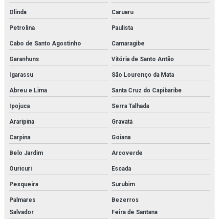
Motor de pistão
Olinda
Caruaru
Petrolina
Paulista
Núcleo secador
Cabo de Santo Agostinho
Camaragibe
Oilon
Garanhuns
Vitória de Santo Antão
Orificio danfoss para válvula
Igarassu
São Lourenço da Mata
Parker hda
Abreu e Lima
Santa Cruz do Capibaribe
Ipojuca
Serra Talhada
Peco facet
Araripina
Gravatá
Placa de trocador de calor
Carpina
Goiana
Power solution danfoss
Belo Jardim
Arcoverde
Pressostato kp
Ouricuri
Escada
Pesqueira
Surubim
Pressostato kps
Palmares
Bezerros
Pressostato mbc
Salvador
Feira de Santana