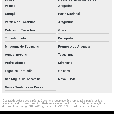
Palmas
Araguaína
Gurupi
Porto Nacional
Paraíso do Tocantins
Araguatins
Colinas do Tocantins
Guaraí
Tocantinópolis
Dianópolis
Miracema do Tocantins
Formoso do Araguaia
Augustinópolis
Taguatinga
Pedro Afonso
Miranorte
Lagoa da Confusão
Goiatins
São Miguel do Tocantins
Nova Olinda
Nossa Senhora das Dores
O conteúdo do texto desta página é de direito reservado. Sua reprodução, parcial ou total,
mesmo citando nossos links, é proibida sem a autorização do autor. Crime de violação de
direito autoral – artigo 184 do Código Penal –
Lei 9610/98 - Lei de direitos autorais
.