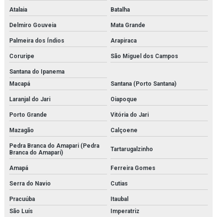
Serviço de montagem de tubulações
Atalaia
Batalha
Delmiro Gouveia
Mata Grande
Serviço de montagens industriais
Palmeira dos Índios
Arapiraca
Sistema multi barreira para filtração de co2
Coruripe
São Miguel dos Campos
Sondex
Santana do Ipanema
Macapá
Santana (Porto Santana)
Temporizador danfoss
Laranjal do Jari
Oiapoque
Tetpor air
Porto Grande
Vitória do Jari
Trocador de calor brasado
Mazagão
Calçoene
Trocador de calor a placas
Pedra Branca do Amapari (Pedra
Tartarugalzinho
Branca do Amaparí)
Valvula balanceadora
Amapá
Ferreira Gomes
Serra do Navio
Cutias
Válvula de controle de pressão
Pracuúba
Itaubal
Válvula de controle de temperatura
São Luís
Imperatriz