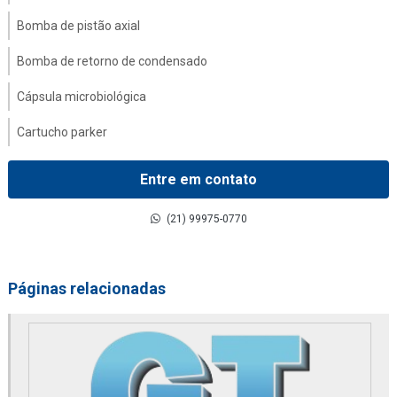
Bomba de pistão axial
Bomba de retorno de condensado
Cápsula microbiológica
Cartucho parker
Coalescer filter
Entre em contato
Comandos hidráulicos
(21) 99975-0770
Compressor danfoss
Contador de partícula parker
Páginas relacionadas
Conversor de frequência
Distribuidor de 2020pm or
Distribuidor de 2040pm or