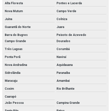
Alta Floresta
Pontes e Lacerda
Nova Mutum
Campo Verde
Juína
Colniza
Guarantã do Norte
Juara
Barra do Bugres
Peixoto de Azevedo
Campo Grande
Dourados
Três Lagoas
Corumbá
Ponta Porã
Naviraí
Nova Andradina
Aquidauana
Sidrolândia
Paranaíba
Maracaju
Amambai
Coxim
Rio Brilhante
Caarapó
João Pessoa
Campina Grande
Santa Rita
Patos