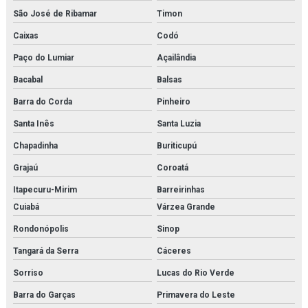
Válvula independente de pressão
São José de Ribamar
Timon
Válvula proporcional
Caixas
Codó
Paço do Lumiar
Açailândia
Variador de frequência
Bacabal
Balsas
Vlt danfoss
Barra do Corda
Pinheiro
Santa Inês
Santa Luzia
Chapadinha
Buriticupú
Grajaú
Coroatá
Itapecuru-Mirim
Barreirinhas
Cuiabá
Várzea Grande
Rondonópolis
Sinop
Tangará da Serra
Cáceres
Sorriso
Lucas do Rio Verde
Barra do Garças
Primavera do Leste