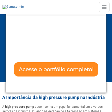
Conheça as soluções da Gamatermic
Transforme seu
projeto com Eficência
High pressure
e Confiabilidade!
pump
Home
Informações
High pressure pump
Acesse o portfólio completo!
Não tenho interesse
A Importância da
high pressure pump
na Indústria
A
high pressure pump
desempenha um papel fundamental em diversos
setores da indústria, atuando na geração de alta pressão em sistemas