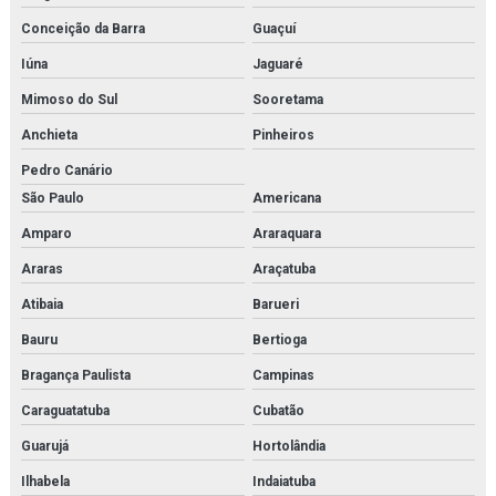
Gerador de nitrogênio preço
Conceição da Barra
Guaçuí
Iúna
Jaguaré
Geradores de nitrogênio
Mimoso do Sul
Sooretama
Hankison
Anchieta
Pinheiros
Heater exchanger
Pedro Canário
São Paulo
Americana
High pressure piston pump
Amparo
Araraquara
High pressure pump
Araras
Araçatuba
Hiross
Atibaia
Barueri
Imi buschjost
Bauru
Bertioga
Bragança Paulista
Campinas
Imi herion
Caraguatatuba
Cubatão
Imi maxseal
Guarujá
Hortolândia
Imi norgren
Ilhabela
Indaiatuba