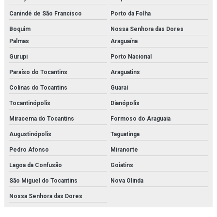
Canindé de São Francisco
Porto da Folha
Boquim
Nossa Senhora das Dores
Palmas
Araguaína
Gurupi
Porto Nacional
Paraíso do Tocantins
Araguatins
Colinas do Tocantins
Guaraí
Tocantinópolis
Dianópolis
Miracema do Tocantins
Formoso do Araguaia
Augustinópolis
Taguatinga
Pedro Afonso
Miranorte
Lagoa da Confusão
Goiatins
São Miguel do Tocantins
Nova Olinda
Nossa Senhora das Dores