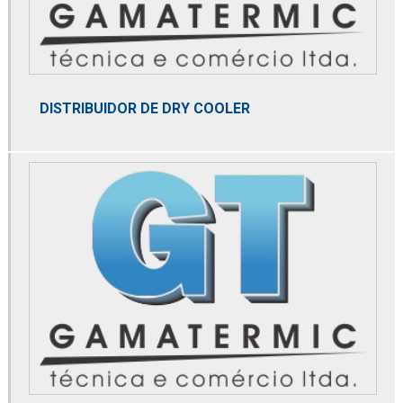
Distribuidor mga
Distribuidor norgren
Distribuidor parker
DISTRIBUIDOR DE DRY COOLER
Distribuidor spirax sarco
Distribuidora de filtro coalescente
Domnick hunter
Dry cooler
Dry gas filter
Element coalescer
Elemento coalescente
Elemento termostático