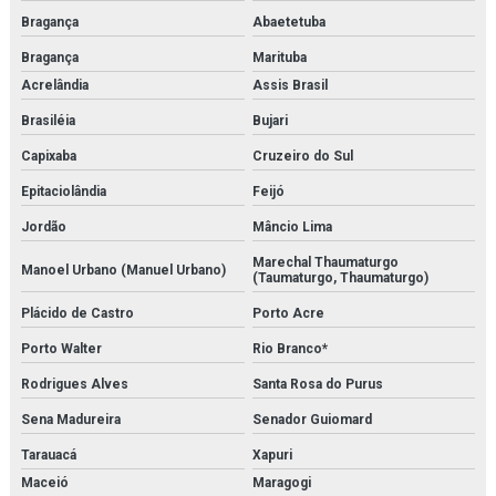
Bragança
Abaetetuba
Serviço de inspeção de tubulações
Bragança
Marituba
Serviço de inspeção de vasos de pressão
Acrelândia
Assis Brasil
Serviço de instalação de caldeira
Brasiléia
Bujari
Capixaba
Cruzeiro do Sul
Serviço de instalação de chillers
Epitaciolândia
Feijó
Serviço de instalação de trocadores de calor
Jordão
Mâncio Lima
Serviço de isolamento térmico
Marechal Thaumaturgo
Manoel Urbano (Manuel Urbano)
(Taumaturgo, Thaumaturgo)
Serviço de limpeza química de trocador de calor
Plácido de Castro
Porto Acre
Serviço de manutenção e aferição em válvulas de segurança
Porto Walter
Rio Branco*
Rodrigues Alves
Santa Rosa do Purus
Serviço de manutenção e calibração de válvula de segurança
Sena Madureira
Senador Guiomard
Serviço de manutenção de válvulas
Tarauacá
Xapuri
Serviço de medição de espessura de tubulação
Maceió
Maragogi