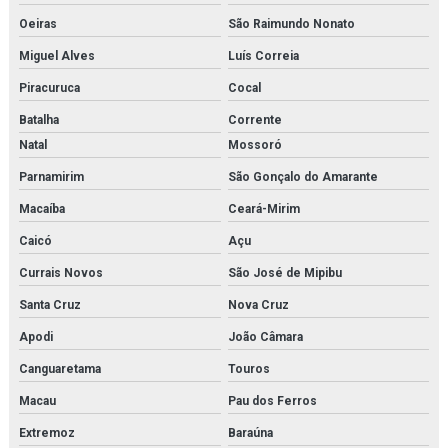
Oeiras
São Raimundo Nonato
Miguel Alves
Luís Correia
Piracuruca
Cocal
Batalha
Corrente
Natal
Mossoró
Parnamirim
São Gonçalo do Amarante
Macaíba
Ceará-Mirim
Caicó
Açu
Currais Novos
São José de Mipibu
Santa Cruz
Nova Cruz
Apodi
João Câmara
Canguaretama
Touros
Macau
Pau dos Ferros
Extremoz
Baraúna