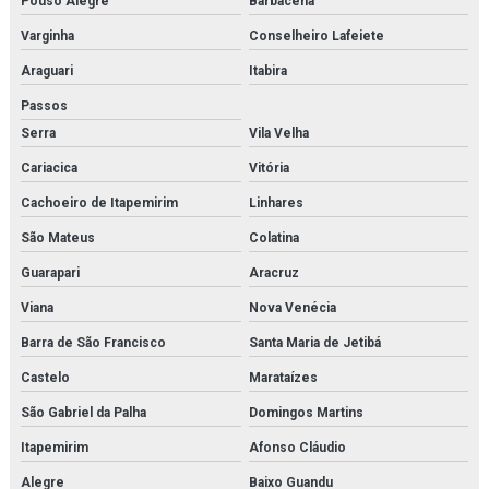
Pouso Alegre
Barbacena
Filtro finite orçamento
Varginha
Conselheiro Lafeiete
Araguari
Itabira
Filtro hidráulico de pressão
Passos
Filtro hidráulico racor
Serra
Vila Velha
Filtro hidráulico racor orçamento
Cariacica
Vitória
Cachoeiro de Itapemirim
Linhares
Filtro hidráulico de retorno
São Mateus
Colatina
Filtro parker
Guarapari
Aracruz
Filtro racor parker
Viana
Nova Venécia
Filtros hda parker
Barra de São Francisco
Santa Maria de Jetibá
Castelo
Marataízes
Gaxeta de trocador de calor
São Gabriel da Palha
Domingos Martins
Gerador de n2
Itapemirim
Afonso Cláudio
Gerador de nitrogênio industrial
Alegre
Baixo Guandu