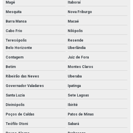
Magé
Itaboraí
Fabricantes de gerador de nitrogênio
Mesquita
Nova Friburgo
Barra Mansa
Macaé
Fbo 60329
Cabo Frio
Nilópolis
Filter element parker
Teresópolis
Resende
Filtro de cartucho
Belo Horizonte
Uberlândia
Contagem
Juiz de Fora
Filtro de cartucho orçamento
Betim
Montes Claros
Filtro coalescente domnick hunter
Ribeirão das Neves
Uberaba
Filtro coalescente orçamento
Governador Valadares
Ipatinga
Filtro de contaminantes orçamento
Santa Luzia
Sete Lagoas
Divinópolis
Ibirité
Filtro danfoss
Poços de Caldas
Patos de Minas
Filtro domnick hunter
Teófilo Otoni
Sabará
Filtro finite