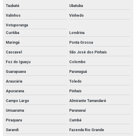
Inspeção de tubulações em rio de janeiro
Taubaté
Ubatuba
Inspeção de vasos de pressão em rio de janeiro
Valinhos
Vinhedo
Votuporanga
Instalação de caldeira em rio de janeiro
Curitiba
Londrina
Instalação de chiller
Maringá
Ponta Grossa
Instalação de chillers em rio de janeiro
Cascavel
São José dos Pinhais
Instalação de compressor de ar
Foz do Iguaçu
Colombo
Guarapuava
Paranaguá
Instalação de compressores em rio de janeiro
Araucária
Toledo
Instalação de fan coil
Apucarana
Pinhais
Instalação de fancoil em rio de janeiro
Campo Largo
Almirante Tamandaré
Instalação de reatores de fabricação
Umuarama
Paranavaí
Piraquara
Cambé
Instalação de reatores de fabricação em rio de janeiro
Sarandi
Fazenda Rio Grande
Instalação de trocador de calor