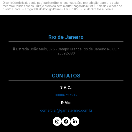
O conteúdo do texto desta página é de direito reservado. Sua reprodução, parcial ou total,
mesmo citando nossos links, é proibida sem a autorização do autor. Crime de violação de
direito autoral – artigo 184 do Código Penal –
Lei 9610/98 - Lei de direitos autorais
.
Rio de Janeiro
Estrada João Melo, 875 - Campo Grande Rio de Janeiro RJ CEP:
23092-080
CONTATOS
S.A.C.:
08006727212
E-Mail
comercial@gamatermic.com.br