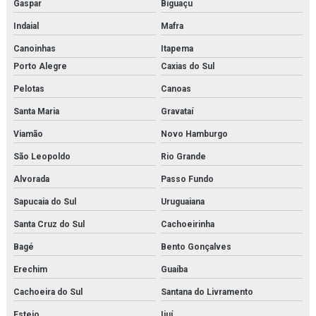
Gaspar
Biguaçu
Manutenção de bomba de condensado
Indaial
Mafra
Manutenção de trocador de calor
Canoinhas
Itapema
Porto Alegre
Caxias do Sul
Membrana de n2
Pelotas
Canoas
Membrana de nitrogênio
Santa Maria
Gravataí
Minibooster
Viamão
Novo Hamburgo
São Leopoldo
Rio Grande
Montagem de estrutura metálica orçamento
Alvorada
Passo Fundo
Montagem de estrutura metálica em rj
Sapucaia do Sul
Uruguaiana
Montagem de estruturas metálicas
Santa Cruz do Sul
Cachoeirinha
Montagem de tubulações
Bagé
Bento Gonçalves
Erechim
Guaíba
Montagem de tubulações em rio de janeiro
Cachoeira do Sul
Santana do Livramento
Montagens industriais em rio de janeiro
Esteio
Ijuí