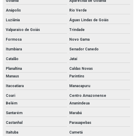
Goiânia
Aparecida de Goiânia
Anápolis
Rio Verde
Secador de ar comprimido por adsorção
Luziânia
Águas Lindas de Goiás
Secador de ar comprimido por adsorção orçamento
Valparaíso de Goiás
Trindade
Secador de ar comprimido orçamento
Formosa
Novo Gama
Secador de ar comprimido por refrigeração
Itumbiara
Senador Canedo
Catalão
Jataí
Secador de ar comprimido por refrigeração orçamento
Planaltina
Caldas Novas
Secador de ar parker
Manaus
Parintins
Secador parker
Itacoatiara
Manacapuru
Coari
Centro Amazonense
Separador de combustível
Belém
Ananindeua
Separador de condensado
Santarém
Marabá
Serviço de inspeção e adequação à norma nr13
Castanhal
Parauapebas
Serviço de inspeção de caldeiras
Itaituba
Cametá