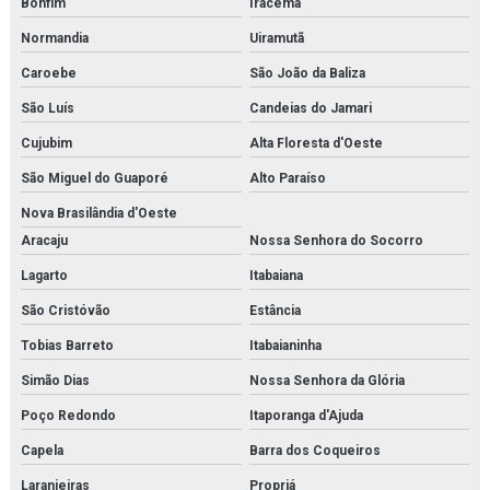
Bonfim
Iracema
Normandia
Uiramutã
Caroebe
São João da Baliza
São Luís
Candeias do Jamari
Cujubim
Alta Floresta d'Oeste
São Miguel do Guaporé
Alto Paraíso
Nova Brasilândia d'Oeste
Aracaju
Nossa Senhora do Socorro
Lagarto
Itabaiana
São Cristóvão
Estância
Tobias Barreto
Itabaianinha
Simão Dias
Nossa Senhora da Glória
Poço Redondo
Itaporanga d'Ajuda
Capela
Barra dos Coqueiros
Laranjeiras
Propriá