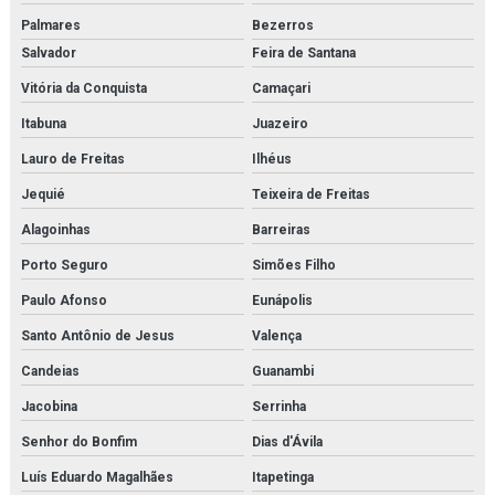
Pressostato kps
Palmares
Bezerros
Salvador
Feira de Santana
Pressostato mbc
Vitória da Conquista
Camaçari
Pressostato rt
Itabuna
Juazeiro
Projeto de montagem de estrutura metálica
Lauro de Freitas
Ilhéus
Purgador de bóia
Jequié
Teixeira de Freitas
Alagoinhas
Barreiras
Purgador de condensado
Porto Seguro
Simões Filho
Purgador eletrônico temporizado
Paulo Afonso
Eunápolis
Purgador termodinâmico
Santo Antônio de Jesus
Valença
Purificador para sistema de ar de respiração
Candeias
Guanambi
Jacobina
Serrinha
Purificador para sistema de ar de respiração orçamento
Senhor do Bonfim
Dias d'Ávila
Pvg 120
Luís Eduardo Magalhães
Itapetinga