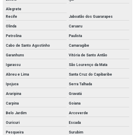
Montagens industriais em rj
Alegrete
Recife
Jaboatão dos Guararapes
Montagens e manutenção industrial
Olinda
Caruaru
Motor de pistão
Petrolina
Paulista
Núcleo secador
Cabo de Santo Agostinho
Camaragibe
Oilon
Garanhuns
Vitória de Santo Antão
Igarassu
São Lourenço da Mata
Orificio danfoss para válvula
Abreu e Lima
Santa Cruz do Capibaribe
Parker hda
Ipojuca
Serra Talhada
Peco facet
Araripina
Gravatá
Placa de trocador de calor
Carpina
Goiana
Belo Jardim
Arcoverde
Power solution danfoss
Ouricuri
Escada
Pressostato kp
Pesqueira
Surubim