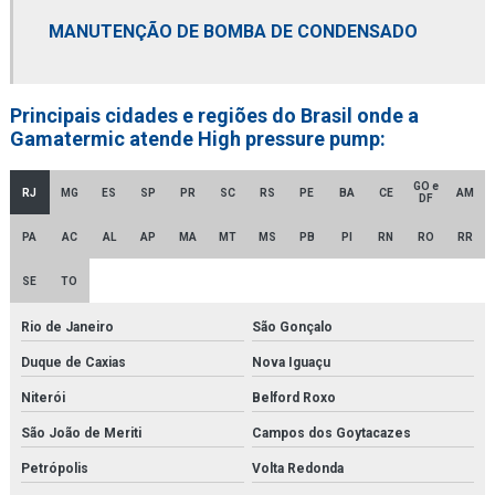
Empresa distribuidora de filtro coalescente
MANUTENÇÃO DE BOMBA DE CONDENSADO
Empresa distribuidora de filtro de contaminantes
Empresa distribuidora de filtro finite
Principais cidades e regiões do Brasil onde a
Gamatermic atende High pressure pump:
Empresa distribuidora de filtro hidráulico racor
Empresa distribuidora de secador de ar comprimido
GO e
RJ
MG
ES
SP
PR
SC
RS
PE
BA
CE
AM
DF
Empresa distribuidora de secador de ar comprimido por adsorção
PA
AC
AL
AP
MA
MT
MS
PB
PI
RN
RO
RR
Empresa de montagem de tubulações
SE
TO
Empresa revendedora de filtro finite
Rio de Janeiro
São Gonçalo
Empresa revendedora de filtro hidráulico racor
Duque de Caxias
Nova Iguaçu
Niterói
Belford Roxo
Empresa de secador de ar comprimido
São João de Meriti
Campos dos Goytacazes
Empresa de secador de ar comprimido por adsorção
Petrópolis
Volta Redonda
Empresa de secador de ar comprimido por refrigeração