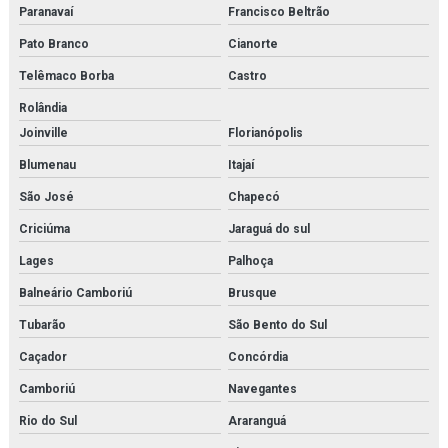
Paranavaí
Francisco Beltrão
Instalação de trocadores de calor em rio de janeiro
Pato Branco
Cianorte
Isolamento térmico tubulação
Telêmaco Borba
Castro
Rolândia
Isolamento térmico para tubulação de água gelada
Joinville
Florianópolis
Isolamento térmico tubulação água quente
Blumenau
Itajaí
Isolamento térmico em tubulações e equipamentos
São José
Chapecó
Criciúma
Jaraguá do sul
Isolamento térmico em tubulações e equipamentos orçamento
Lages
Palhoça
Isolamento térmico tubulações industriais
Balneário Camboriú
Brusque
Joystick danfoss
Tubarão
São Bento do Sul
Limpeza química de trocador de calor
Caçador
Concórdia
Camboriú
Navegantes
Manutenção e aferição em válvulas de segurança
Rio do Sul
Araranguá
Manutenção e aferição em válvulas de segurança em rj