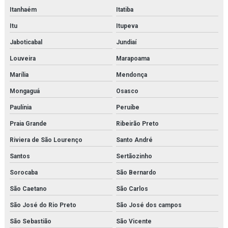
Inspeção e adequação à norma nr13
Itanhaém
Itatiba
Itu
Itupeva
Inspeção e adequação à norma nr13 em rio de janeiro
Jaboticabal
Jundiaí
Inspeção de caldeiras
Louveira
Marapoama
Inspeção de caldeiras em rio de janeiro
Marília
Mendonça
Inspeção interna em vasos de pressão
Mongaguá
Osasco
Paulínia
Peruíbe
Inspeção nr 13
Praia Grande
Ribeirão Preto
Inspeção de nr13
Riviera de São Lourenço
Santo André
Inspeção de segurança em vasos de pressão
Santos
Sertãozinho
Inspeção em tubulações
Sorocaba
São Bernardo
São Caetano
São Carlos
Inspeção em tubulações industriais
São José do Rio Preto
São José dos campos
Inspeção de tubulações orçamento
São Sebastião
São Vicente