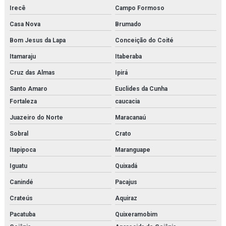
Pvg 32
Irecê
Campo Formoso
Revendedora de elemento filtrante
Casa Nova
Brumado
Bom Jesus da Lapa
Conceição do Coité
Revendedora de filtro de cartucho
Itamaraju
Itaberaba
Revendedora de filtro coalescente
Cruz das Almas
Ipirá
Revendedora de filtro finite
Santo Amaro
Euclides da Cunha
Fortaleza
caucacia
Revendedora de filtro hidráulico racor
Juazeiro do Norte
Maracanaú
Revendedora de purificador para sistema de ar de respiração
Sobral
Crato
Revendedora de sistema multi barreira para filtração de co2
Itapipoca
Maranguape
Rk22610
Iguatu
Quixadá
Canindé
Pacajus
Sa 1508
Crateús
Aquiraz
Sauer danfoss
Pacatuba
Quixeramobim
Secador de ar comprimido por absorção