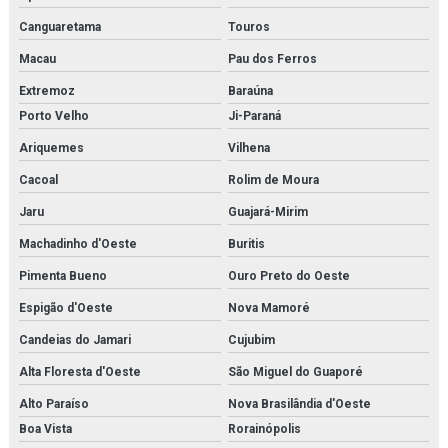
Canguaretama
Touros
Macau
Pau dos Ferros
Extremoz
Baraúna
Porto Velho
Ji-Paraná
Ariquemes
Vilhena
Cacoal
Rolim de Moura
Jaru
Guajará-Mirim
Machadinho d'Oeste
Buritis
Pimenta Bueno
Ouro Preto do Oeste
Espigão d'Oeste
Nova Mamoré
Candeias do Jamari
Cujubim
Alta Floresta d'Oeste
São Miguel do Guaporé
Alto Paraíso
Nova Brasilândia d'Oeste
Boa Vista
Rorainópolis