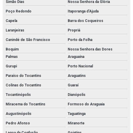
Simão Dias
Nossa Senhora da Glória
Poço Redondo
Itaporanga d'Ajuda
Capela
Barra dos Coqueiros
Laranjeiras
Propriá
Canindé de São Francisco
Porto da Folha
Boquim
Nossa Senhora das Dores
Palmas
Araguaína
Gurupi
Porto Nacional
Paraíso do Tocantins
Araguatins
Colinas do Tocantins
Guaraí
Tocantinópolis
Dianópolis
Miracema do Tocantins
Formoso do Araguaia
Augustinópolis
Taguatinga
Pedro Afonso
Miranorte
Lagoa da Confusão
Goiatins