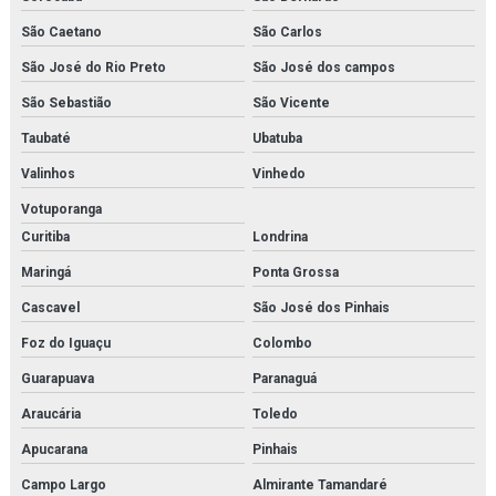
São Caetano
São Carlos
Inspeção em tubulações industriais
São José do Rio Preto
São José dos campos
Inspeção de tubulações orçamento
São Sebastião
São Vicente
Inspeção de tubulações em rio de janeiro
Taubaté
Ubatuba
Inspeção de vasos de pressão em rio de janeiro
Valinhos
Vinhedo
Votuporanga
Instalação de caldeira em rio de janeiro
Curitiba
Londrina
Instalação de chiller
Maringá
Ponta Grossa
Instalação de chillers em rio de janeiro
Cascavel
São José dos Pinhais
Instalação de compressor de ar
Foz do Iguaçu
Colombo
Guarapuava
Paranaguá
Instalação de compressores em rio de janeiro
Araucária
Toledo
Instalação de fan coil
Apucarana
Pinhais
Instalação de fancoil em rio de janeiro
Campo Largo
Almirante Tamandaré