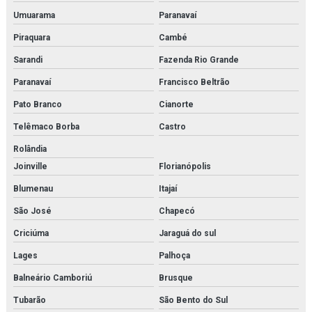
Instalação de reatores de fabricação
Umuarama
Paranavaí
Piraquara
Cambé
Instalação de reatores de fabricação em rio de janeiro
Sarandi
Fazenda Rio Grande
Instalação de trocador de calor
Paranavaí
Francisco Beltrão
Instalação de trocadores de calor em rio de janeiro
Pato Branco
Cianorte
Isolamento térmico tubulação
Telêmaco Borba
Castro
Rolândia
Isolamento térmico para tubulação de água gelada
Joinville
Florianópolis
Isolamento térmico tubulação água quente
Blumenau
Itajaí
Isolamento térmico em tubulações e equipamentos
São José
Chapecó
Criciúma
Jaraguá do sul
Isolamento térmico em tubulações e equipamentos orçamento
Lages
Palhoça
Isolamento térmico tubulações industriais
Balneário Camboriú
Brusque
Joystick danfoss
Tubarão
São Bento do Sul