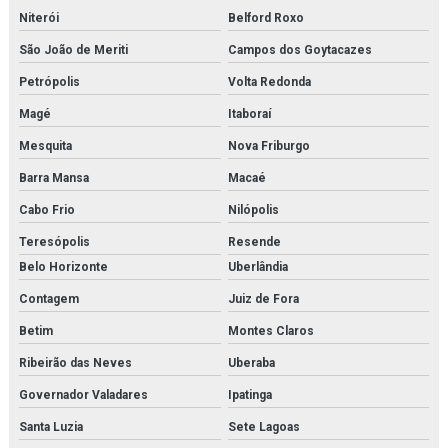
Niterói
Belford Roxo
Empresa de secador de ar comprimido
São João de Meriti
Campos dos Goytacazes
Empresa de secador de ar comprimido por adsorção
Petrópolis
Volta Redonda
Empresa de secador de ar comprimido por refrigeração
Magé
Itaboraí
Fabricantes de gerador de nitrogênio
Mesquita
Nova Friburgo
Barra Mansa
Macaé
Fbo 60329
Cabo Frio
Nilópolis
Filter element parker
Teresópolis
Resende
Filtro de cartucho
Belo Horizonte
Uberlândia
Contagem
Juiz de Fora
Filtro de cartucho orçamento
Betim
Montes Claros
Filtro coalescente domnick hunter
Ribeirão das Neves
Uberaba
Filtro coalescente orçamento
Governador Valadares
Ipatinga
Filtro de contaminantes orçamento
Santa Luzia
Sete Lagoas