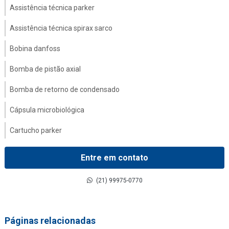
Assistência técnica parker
Assistência técnica spirax sarco
Bobina danfoss
Bomba de pistão axial
Bomba de retorno de condensado
Cápsula microbiológica
Cartucho parker
Coalescer filter
Entre em contato
Comandos hidráulicos
(21) 99975-0770
Compressor danfoss
Contador de partícula parker
Páginas relacionadas