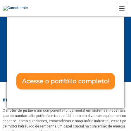
Conheça as soluções da Gamatermic
Transforme seu
projeto com Eficência
Motor de pistão
e Confiabilidade!
Home
Informações
Motor de pistão
Acesse o portfólio completo!
motor de pistão
: A Eficiência na Indústria!
Não tenho interesse
O
motor de pistão
é um componente fundamental em sistemas industriais
que demandam alta potência e torque. Utilizado em diversos equipamentos
pesados, como guindastes, escavadeiras e maquinário industrial, esse tipo
de motor hidráulico desempenha um papel crucial na conversão de energia