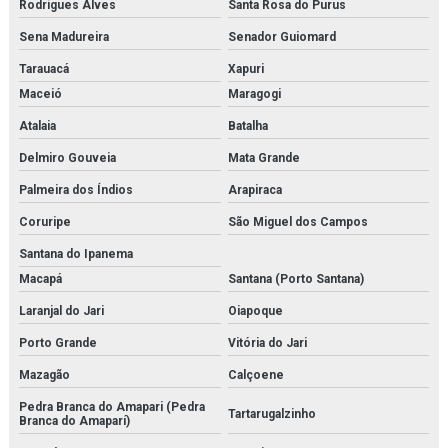
Rodrigues Alves
Santa Rosa do Purus
Serviço de manutenção e calibração de válvula de segurança
Sena Madureira
Senador Guiomard
Serviço de manutenção de válvulas
Tarauacá
Xapuri
Serviço de medição de espessura de tubulação
Maceió
Maragogi
Serviço de montagem de tubulações
Atalaia
Batalha
Delmiro Gouveia
Mata Grande
Serviço de montagens industriais
Palmeira dos Índios
Arapiraca
Sistema multi barreira para filtração de co2
Coruripe
São Miguel dos Campos
Sondex
Santana do Ipanema
Macapá
Santana (Porto Santana)
Temporizador danfoss
Laranjal do Jari
Oiapoque
Tetpor air
Porto Grande
Vitória do Jari
Trocador de calor brasado
Mazagão
Calçoene
Trocador de calor a placas
Pedra Branca do Amapari (Pedra
Tartarugalzinho
Branca do Amaparí)
Valvula balanceadora