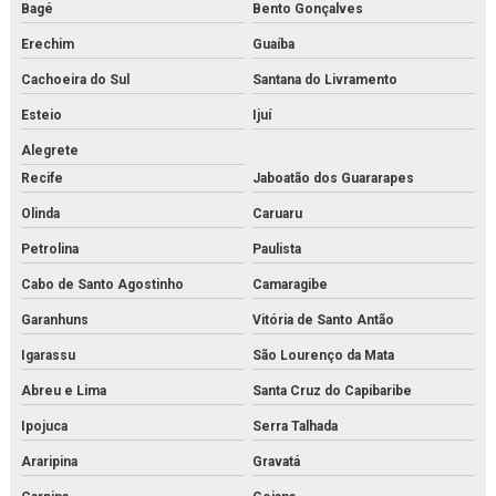
Montagem de tubulações
Bagé
Bento Gonçalves
Erechim
Guaíba
Montagem de tubulações em rio de janeiro
Cachoeira do Sul
Santana do Livramento
Montagens industriais em rio de janeiro
Esteio
Ijuí
Montagens industriais em rj
Alegrete
Recife
Jaboatão dos Guararapes
Montagens e manutenção industrial
Olinda
Caruaru
Motor de pistão
Petrolina
Paulista
Núcleo secador
Cabo de Santo Agostinho
Camaragibe
Oilon
Garanhuns
Vitória de Santo Antão
Igarassu
São Lourenço da Mata
Orificio danfoss para válvula
Abreu e Lima
Santa Cruz do Capibaribe
Parker hda
Ipojuca
Serra Talhada
Peco facet
Araripina
Gravatá
Placa de trocador de calor