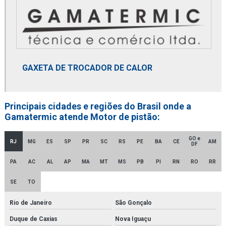
Elemento coalescente
Elemento termostático
Empresa distribuidora de filtro coalescente
GAXETA DE TROCADOR DE CALOR
Empresa distribuidora de filtro de contaminantes
Empresa distribuidora de filtro finite
Principais cidades e regiões do Brasil onde a
Gamatermic atende Motor de pistão:
Empresa distribuidora de filtro hidráulico racor
Empresa distribuidora de secador de ar comprimido
GO e
RJ
MG
ES
SP
PR
SC
RS
PE
BA
CE
AM
DF
Empresa distribuidora de secador de ar comprimido por adsorção
PA
AC
AL
AP
MA
MT
MS
PB
PI
RN
RO
RR
Empresa de montagem de tubulações
SE
TO
Empresa revendedora de filtro finite
Rio de Janeiro
São Gonçalo
Empresa revendedora de filtro hidráulico racor
Duque de Caxias
Nova Iguaçu