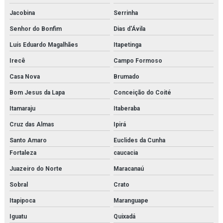
Jacobina
Serrinha
Purificador para sistema de ar de respiração orçamento
Senhor do Bonfim
Dias d'Ávila
Pvg 120
Luís Eduardo Magalhães
Itapetinga
Pvg 32
Irecê
Campo Formoso
Revendedora de elemento filtrante
Casa Nova
Brumado
Bom Jesus da Lapa
Conceição do Coité
Revendedora de filtro de cartucho
Itamaraju
Itaberaba
Revendedora de filtro coalescente
Cruz das Almas
Ipirá
Revendedora de filtro finite
Santo Amaro
Euclides da Cunha
Fortaleza
caucacia
Revendedora de filtro hidráulico racor
Juazeiro do Norte
Maracanaú
Revendedora de purificador para sistema de ar de respiração
Sobral
Crato
Revendedora de sistema multi barreira para filtração de co2
Itapipoca
Maranguape
Rk22610
Iguatu
Quixadá