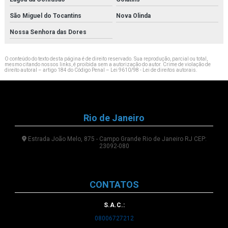
São Miguel do Tocantins
Nova Olinda
Nossa Senhora das Dores
O conteúdo do texto desta página é de direito reservado. Sua reprodução, parcial ou total,
mesmo citando nossos links, é proibida sem a autorização do autor. Crime de violação de
direito autoral – artigo 184 do Código Penal –
Lei 9610/98 - Lei de direitos autorais
.
Rio de Janeiro
Estrada João Melo, 875 - Campo Grande Rio de Janeiro RJ CEP:
23092-080
CONTATOS
S.A.C.:
08006727212