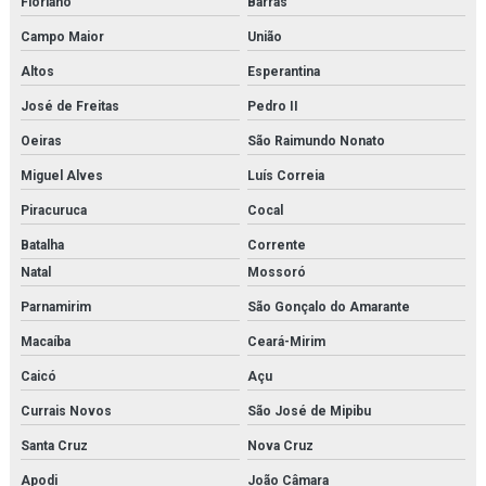
Floriano
Barras
Campo Maior
União
Altos
Esperantina
José de Freitas
Pedro II
Oeiras
São Raimundo Nonato
Miguel Alves
Luís Correia
Piracuruca
Cocal
Batalha
Corrente
Natal
Mossoró
Parnamirim
São Gonçalo do Amarante
Macaíba
Ceará-Mirim
Caicó
Açu
Currais Novos
São José de Mipibu
Santa Cruz
Nova Cruz
Apodi
João Câmara