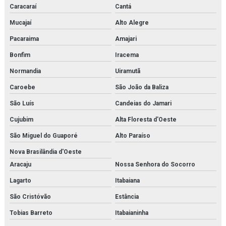
Caracaraí
Cantá
Mucajaí
Alto Alegre
Pacaraima
Amajari
Bonfim
Iracema
Normandia
Uiramutã
Caroebe
São João da Baliza
São Luís
Candeias do Jamari
Cujubim
Alta Floresta d'Oeste
São Miguel do Guaporé
Alto Paraíso
Nova Brasilândia d'Oeste
Aracaju
Nossa Senhora do Socorro
Lagarto
Itabaiana
São Cristóvão
Estância
Tobias Barreto
Itabaianinha