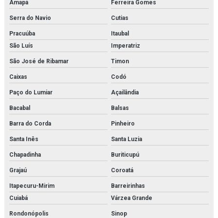
Amapá
Ferreira Gomes
Serra do Navio
Cutias
Válvula de controle de pressão
Pracuúba
Itaubal
Válvula de controle de temperatura
São Luís
Imperatriz
Válvula independente de pressão
São José de Ribamar
Timon
Válvula proporcional
Caixas
Codó
Paço do Lumiar
Açailândia
Variador de frequência
Bacabal
Balsas
Vlt danfoss
Barra do Corda
Pinheiro
Santa Inês
Santa Luzia
Chapadinha
Buriticupú
Grajaú
Coroatá
Itapecuru-Mirim
Barreirinhas
Cuiabá
Várzea Grande
Rondonópolis
Sinop