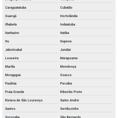
Caraguatatuba
Cubatão
Imi maxseal
Guarujá
Hortolândia
Imi norgren
Ilhabela
Indaiatuba
Inspeção e adequação à norma nr13
Itanhaém
Itatiba
Itu
Itupeva
Inspeção e adequação à norma nr13 em rio de janeiro
Jaboticabal
Jundiaí
Inspeção de caldeiras
Louveira
Marapoama
Inspeção de caldeiras em rio de janeiro
Marília
Mendonça
Inspeção interna em vasos de pressão
Mongaguá
Osasco
Paulínia
Peruíbe
Inspeção nr 13
Praia Grande
Ribeirão Preto
Inspeção de nr13
Riviera de São Lourenço
Santo André
Inspeção de segurança em vasos de pressão
Santos
Sertãozinho
Inspeção em tubulações
Sorocaba
São Bernardo