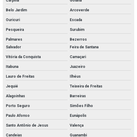
Carpina
Goiana
Belo Jardim
Arcoverde
Power solution danfoss
Ouricuri
Escada
Pressostato kp
Pesqueira
Surubim
Pressostato kps
Palmares
Bezerros
Salvador
Feira de Santana
Pressostato mbc
Vitória da Conquista
Camaçari
Pressostato rt
Itabuna
Juazeiro
Projeto de montagem de estrutura metálica
Lauro de Freitas
Ilhéus
Purgador de bóia
Jequié
Teixeira de Freitas
Alagoinhas
Barreiras
Purgador de condensado
Porto Seguro
Simões Filho
Purgador eletrônico temporizado
Paulo Afonso
Eunápolis
Purgador termodinâmico
Santo Antônio de Jesus
Valença
Purificador para sistema de ar de respiração
Candeias
Guanambi