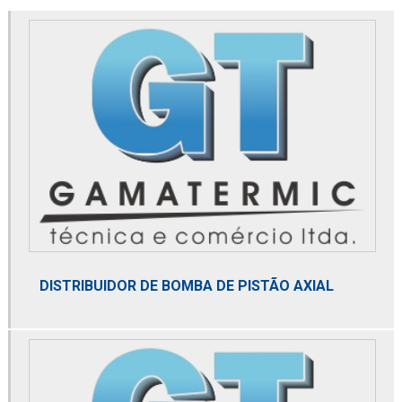
Conversor de frequência
Distribuidor de 2020pm or
Distribuidor de 2040pm or
Distribuidor alfa laval
Distribuidor de altair
Distribuidor de bobina danfoss
Distribuidor de bomba de alta pressão
Distribuidor de bomba de calor
DISTRIBUIDOR DE BOMBA DE PISTÃO AXIAL
Distribuidor de bomba de pistão axial
Distribuidor danfoss
Distribuidor de domnick hunter
Distribuidor de dry cooler