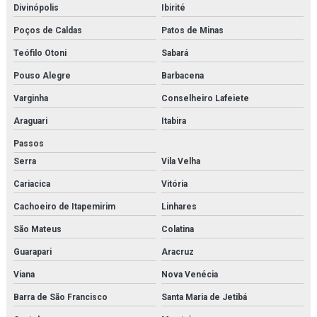
Divinópolis
Ibirité
Filtro danfoss
Poços de Caldas
Patos de Minas
Filtro domnick hunter
Teófilo Otoni
Sabará
Filtro finite
Pouso Alegre
Barbacena
Filtro finite orçamento
Varginha
Conselheiro Lafeiete
Araguari
Itabira
Filtro hidráulico de pressão
Passos
Filtro hidráulico racor
Serra
Vila Velha
Filtro hidráulico racor orçamento
Cariacica
Vitória
Cachoeiro de Itapemirim
Linhares
Filtro hidráulico de retorno
São Mateus
Colatina
Filtro parker
Guarapari
Aracruz
Filtro racor parker
Viana
Nova Venécia
Filtros hda parker
Barra de São Francisco
Santa Maria de Jetibá