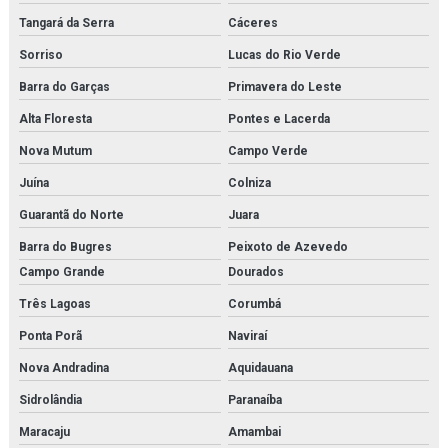
Tangará da Serra
Cáceres
Sorriso
Lucas do Rio Verde
Barra do Garças
Primavera do Leste
Alta Floresta
Pontes e Lacerda
Nova Mutum
Campo Verde
Juína
Colniza
Guarantã do Norte
Juara
Barra do Bugres
Peixoto de Azevedo
Campo Grande
Dourados
Três Lagoas
Corumbá
Ponta Porã
Naviraí
Nova Andradina
Aquidauana
Sidrolândia
Paranaíba
Maracaju
Amambai