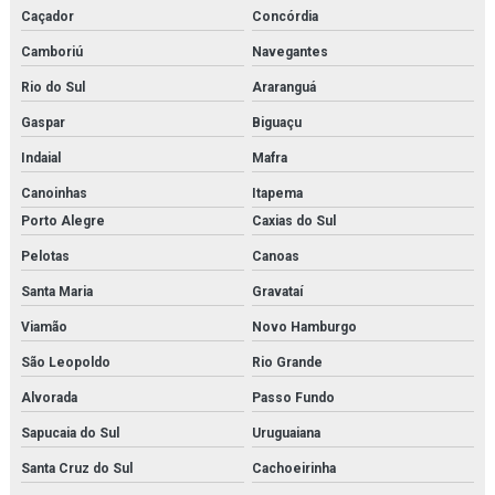
Limpeza química de trocador de calor
Caçador
Concórdia
Camboriú
Navegantes
Manutenção e aferição em válvulas de segurança
Rio do Sul
Araranguá
Manutenção e aferição em válvulas de segurança em rj
Gaspar
Biguaçu
Manutenção de bomba de condensado
Indaial
Mafra
Manutenção de trocador de calor
Canoinhas
Itapema
Porto Alegre
Caxias do Sul
Membrana de n2
Pelotas
Canoas
Membrana de nitrogênio
Santa Maria
Gravataí
Minibooster
Viamão
Novo Hamburgo
São Leopoldo
Rio Grande
Montagem de estrutura metálica orçamento
Alvorada
Passo Fundo
Montagem de estrutura metálica em rj
Sapucaia do Sul
Uruguaiana
Montagem de estruturas metálicas
Santa Cruz do Sul
Cachoeirinha