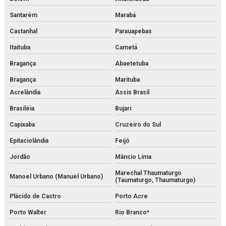
Separador de condensado
Santarém
Marabá
Serviço de inspeção e adequação à norma nr13
Castanhal
Parauapebas
Serviço de inspeção de caldeiras
Itaituba
Cametá
Bragança
Abaetetuba
Serviço de inspeção de tubulações
Bragança
Marituba
Serviço de inspeção de vasos de pressão
Acrelândia
Assis Brasil
Serviço de instalação de caldeira
Brasiléia
Bujari
Capixaba
Cruzeiro do Sul
Serviço de instalação de chillers
Epitaciolândia
Feijó
Serviço de instalação de trocadores de calor
Jordão
Mâncio Lima
Serviço de isolamento térmico
Marechal Thaumaturgo
Manoel Urbano (Manuel Urbano)
(Taumaturgo, Thaumaturgo)
Serviço de limpeza química de trocador de calor
Plácido de Castro
Porto Acre
Serviço de manutenção e aferição em válvulas de segurança
Porto Walter
Rio Branco*