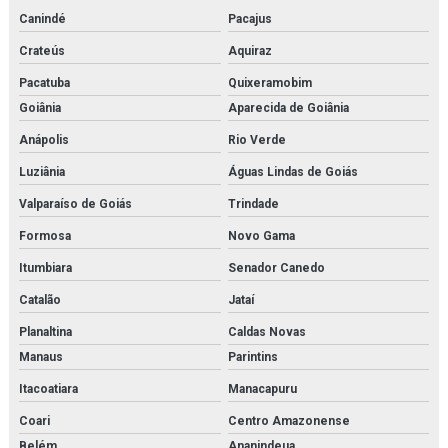
Canindé
Pacajus
Sa 1508
Crateús
Aquiraz
Sauer danfoss
Pacatuba
Quixeramobim
Secador de ar comprimido por absorção
Goiânia
Aparecida de Goiânia
Anápolis
Rio Verde
Secador de ar comprimido por adsorção
Luziânia
Águas Lindas de Goiás
Secador de ar comprimido por adsorção orçamento
Valparaíso de Goiás
Trindade
Secador de ar comprimido orçamento
Formosa
Novo Gama
Secador de ar comprimido por refrigeração
Itumbiara
Senador Canedo
Catalão
Jataí
Secador de ar comprimido por refrigeração orçamento
Planaltina
Caldas Novas
Secador de ar parker
Manaus
Parintins
Secador parker
Itacoatiara
Manacapuru
Coari
Centro Amazonense
Separador de combustível
Belém
Ananindeua