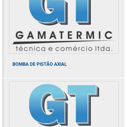
Distribuidor de elemento microbiológico
Distribuidor de membrana de nitrogênio
Distribuidor mga
Distribuidor norgren
Distribuidor parker
BOMBA DE PISTÃO AXIAL
Distribuidor spirax sarco
Distribuidora de filtro coalescente
Domnick hunter
Dry cooler
Dry gas filter
Element coalescer