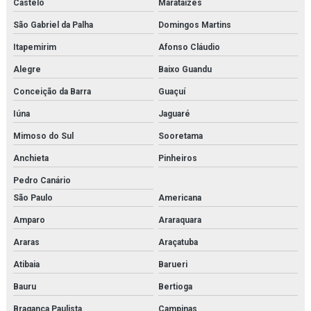
Castelo
Marataízes
Gaxeta de trocador de calor
São Gabriel da Palha
Domingos Martins
Gerador de n2
Itapemirim
Afonso Cláudio
Gerador de nitrogênio industrial
Alegre
Baixo Guandu
Gerador de nitrogênio preço
Conceição da Barra
Guaçuí
Iúna
Jaguaré
Geradores de nitrogênio
Mimoso do Sul
Sooretama
Hankison
Anchieta
Pinheiros
Heater exchanger
Pedro Canário
São Paulo
Americana
High pressure piston pump
Amparo
Araraquara
High pressure pump
Araras
Araçatuba
Hiross
Atibaia
Barueri
Imi buschjost
Bauru
Bertioga
Bragança Paulista
Campinas
Imi herion