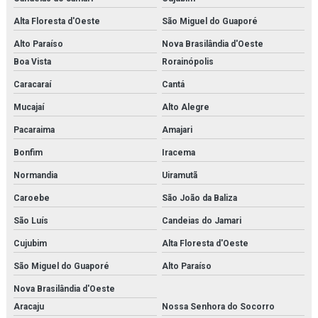
Alta Floresta d'Oeste
São Miguel do Guaporé
Alto Paraíso
Nova Brasilândia d'Oeste
Boa Vista
Rorainópolis
Caracaraí
Cantá
Mucajaí
Alto Alegre
Pacaraima
Amajari
Bonfim
Iracema
Normandia
Uiramutã
Caroebe
São João da Baliza
São Luís
Candeias do Jamari
Cujubim
Alta Floresta d'Oeste
São Miguel do Guaporé
Alto Paraíso
Nova Brasilândia d'Oeste
Aracaju
Nossa Senhora do Socorro