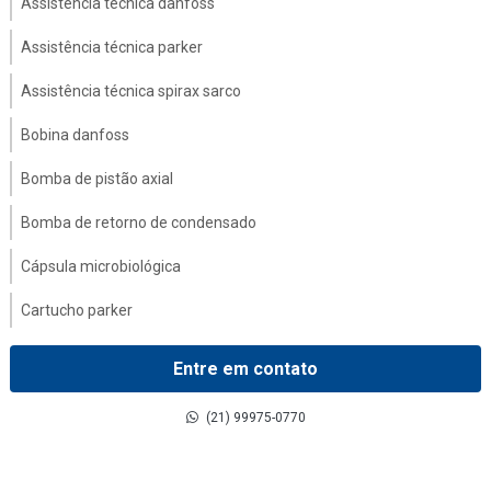
Assistência técnica danfoss
Assistência técnica parker
Assistência técnica spirax sarco
Bobina danfoss
Bomba de pistão axial
Bomba de retorno de condensado
Cápsula microbiológica
Cartucho parker
Coalescer filter
Entre em contato
Comandos hidráulicos
(21) 99975-0770
Compressor danfoss
Contador de partícula parker