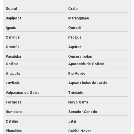
Rk22610
Sobral
Crato
Sa 1508
Itapipoca
Maranguape
Sauer danfoss
Iguatu
Quixadá
Canindé
Pacajus
Secador de ar comprimido por absorção
Crateús
Aquiraz
Secador de ar comprimido por adsorção
Pacatuba
Quixeramobim
Secador de ar comprimido por adsorção orçamento
Goiânia
Aparecida de Goiânia
Anápolis
Rio Verde
Secador de ar comprimido orçamento
Luziânia
Águas Lindas de Goiás
Secador de ar comprimido por refrigeração
Valparaíso de Goiás
Trindade
Secador de ar comprimido por refrigeração orçamento
Formosa
Novo Gama
Secador de ar parker
Itumbiara
Senador Canedo
Catalão
Jataí
Secador parker
Planaltina
Caldas Novas