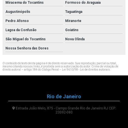
Miracema do Tocantins
Formoso do Araguaia
Augustinópolis
Taguatinga
Pedro Afonso
Miranorte
Lagoa da Confusão
Goiatins
São Miguel do Tocantins
Nova Olinda
Nossa Senhora das Dores
O conteúdo do texto desta página é de direito reservado. Sua reprodução, parcial ou total,
mesmo citando nossos links, é proibida sem a autorização do autor. Crime de violação de
direito autoral – artigo 184 do Código Penal –
Lei 9610/98 - Lei de direitos autorais
.
Rio de Janeiro
Estrada João Melo, 875 - Campo Grande Rio de Janeiro RJ CEP:
23092-080