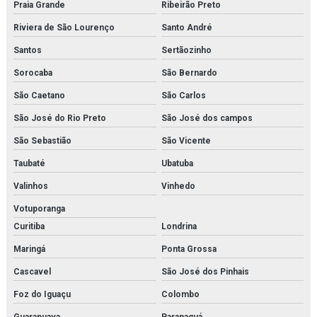
Praia Grande
Ribeirão Preto
Inspeção em tubulações
Riviera de São Lourenço
Santo André
Inspeção em tubulações industriais
Santos
Sertãozinho
Inspeção de tubulações orçamento
Sorocaba
São Bernardo
São Caetano
São Carlos
Inspeção de tubulações em rio de janeiro
São José do Rio Preto
São José dos campos
Inspeção de vasos de pressão em rio de janeiro
São Sebastião
São Vicente
Instalação de caldeira em rio de janeiro
Taubaté
Ubatuba
Instalação de chiller
Valinhos
Vinhedo
Votuporanga
Instalação de chillers em rio de janeiro
Curitiba
Londrina
Instalação de compressor de ar
Maringá
Ponta Grossa
Instalação de compressores em rio de janeiro
Cascavel
São José dos Pinhais
Foz do Iguaçu
Colombo
Instalação de fan coil