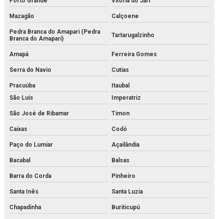
Porto Grande
Vitória do Jari
Valvula balanceadora
Mazagão
Calçoene
Pedra Branca do Amapari (Pedra
Válvula de controle de pressão
Tartarugalzinho
Branca do Amaparí)
Válvula de controle de temperatura
Amapá
Ferreira Gomes
Serra do Navio
Cutias
Válvula independente de pressão
Pracuúba
Itaubal
Válvula proporcional
São Luís
Imperatriz
Variador de frequência
São José de Ribamar
Timon
Caixas
Codó
Vlt danfoss
Paço do Lumiar
Açailândia
Bacabal
Balsas
Barra do Corda
Pinheiro
Santa Inês
Santa Luzia
Chapadinha
Buriticupú