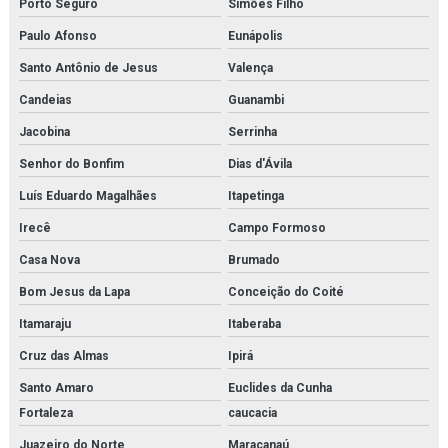
Porto Seguro
Simões Filho
Purificador para sistema de ar de respiração
Paulo Afonso
Eunápolis
Purificador para sistema de ar de respiração orçamento
Santo Antônio de Jesus
Valença
Pvg 120
Candeias
Guanambi
Jacobina
Serrinha
Pvg 32
Senhor do Bonfim
Dias d'Ávila
Revendedora de elemento filtrante
Luís Eduardo Magalhães
Itapetinga
Revendedora de filtro de cartucho
Irecê
Campo Formoso
Revendedora de filtro coalescente
Casa Nova
Brumado
Bom Jesus da Lapa
Conceição do Coité
Revendedora de filtro finite
Itamaraju
Itaberaba
Revendedora de filtro hidráulico racor
Cruz das Almas
Ipirá
Revendedora de purificador para sistema de ar de respiração
Santo Amaro
Euclides da Cunha
Fortaleza
caucacia
Revendedora de sistema multi barreira para filtração de co2
Juazeiro do Norte
Maracanaú