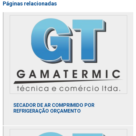
Páginas relacionadas
Conversor de frequência
Distribuidor de 2020pm or
Distribuidor de 2040pm or
Distribuidor alfa laval
Distribuidor de altair
Distribuidor de bobina danfoss
Distribuidor de bomba de alta pressão
Distribuidor de bomba de calor
SECADOR DE AR COMPRIMIDO POR
Distribuidor de bomba de pistão axial
REFRIGERAÇÃO ORÇAMENTO
Distribuidor danfoss
Distribuidor de domnick hunter