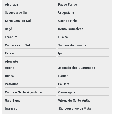
Alvorada
Passo Fundo
Montagem de tubulações
Sapucaia do Sul
Uruguaiana
Montagem de tubulações em rio de janeiro
Santa Cruz do Sul
Cachoeirinha
Montagens industriais em rio de janeiro
Bagé
Bento Gonçalves
Erechim
Guaíba
Montagens industriais em rj
Cachoeira do Sul
Santana do Livramento
Montagens e manutenção industrial
Esteio
Ijuí
Motor de pistão
Alegrete
Recife
Jaboatão dos Guararapes
Núcleo secador
Olinda
Caruaru
Oilon
Petrolina
Paulista
Orificio danfoss para válvula
Cabo de Santo Agostinho
Camaragibe
Parker hda
Garanhuns
Vitória de Santo Antão
Igarassu
São Lourenço da Mata
Peco facet