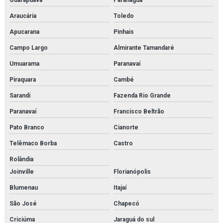
Guarapuava
Paranaguá
Instalação de fancoil em rio de janeiro
Araucária
Toledo
Instalação de reatores de fabricação
Apucarana
Pinhais
Instalação de reatores de fabricação em rio de janeiro
Campo Largo
Almirante Tamandaré
Umuarama
Paranavaí
Instalação de trocador de calor
Piraquara
Cambé
Instalação de trocadores de calor em rio de janeiro
Sarandi
Fazenda Rio Grande
Isolamento térmico tubulação
Paranavaí
Francisco Beltrão
Isolamento térmico para tubulação de água gelada
Pato Branco
Cianorte
Telêmaco Borba
Castro
Isolamento térmico tubulação água quente
Rolândia
Isolamento térmico em tubulações e equipamentos
Joinville
Florianópolis
Isolamento térmico em tubulações e equipamentos orçamento
Blumenau
Itajaí
São José
Chapecó
Isolamento térmico tubulações industriais
Criciúma
Jaraguá do sul