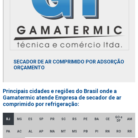
Element coalescer
Elemento coalescente
Elemento termostático
Empresa distribuidora de filtro coalescente
Empresa distribuidora de filtro de contaminantes
SECADOR DE AR COMPRIMIDO POR ADSORÇÃO
ORÇAMENTO
Empresa distribuidora de filtro finite
Empresa distribuidora de filtro hidráulico racor
Principais cidades e regiões do Brasil onde a
Empresa distribuidora de secador de ar comprimido
Gamatermic atende Empresa de secador de ar
comprimido por refrigeração:
Empresa distribuidora de secador de ar comprimido por adsorção
Empresa de montagem de tubulações
GO e
RJ
MG
ES
SP
PR
SC
RS
PE
BA
CE
AM
DF
Empresa revendedora de filtro finite
PA
AC
AL
AP
MA
MT
MS
PB
PI
RN
RO
RR