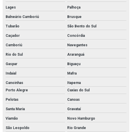
Joystick danfoss
Lages
Palhoça
Limpeza química de trocador de calor
Balneário Camboriú
Brusque
Manutenção e aferição em válvulas de segurança
Tubarão
São Bento do Sul
Caçador
Concórdia
Manutenção e aferição em válvulas de segurança em rj
Camboriú
Navegantes
Manutenção de bomba de condensado
Rio do Sul
Araranguá
Manutenção de trocador de calor
Gaspar
Biguaçu
Membrana de n2
Indaial
Mafra
Canoinhas
Itapema
Membrana de nitrogênio
Porto Alegre
Caxias do Sul
Minibooster
Pelotas
Canoas
Montagem de estrutura metálica orçamento
Santa Maria
Gravataí
Montagem de estrutura metálica em rj
Viamão
Novo Hamburgo
São Leopoldo
Rio Grande
Montagem de estruturas metálicas