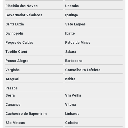
Filtro de contaminantes orçamento
Ribeirão das Neves
Uberaba
Filtro danfoss
Governador Valadares
Ipatinga
Filtro domnick hunter
Santa Luzia
Sete Lagoas
Divinópolis
Ibirité
Filtro finite
Poços de Caldas
Patos de Minas
Filtro finite orçamento
Teófilo Otoni
Sabará
Filtro hidráulico de pressão
Pouso Alegre
Barbacena
Filtro hidráulico racor
Varginha
Conselheiro Lafeiete
Araguari
Itabira
Filtro hidráulico racor orçamento
Passos
Filtro hidráulico de retorno
Serra
Vila Velha
Filtro parker
Cariacica
Vitória
Cachoeiro de Itapemirim
Linhares
Filtro racor parker
São Mateus
Colatina
Filtros hda parker