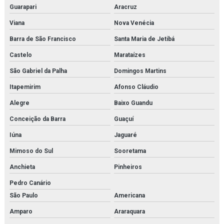
Guarapari
Aracruz
Gaxeta de trocador de calor
Viana
Nova Venécia
Gerador de n2
Barra de São Francisco
Santa Maria de Jetibá
Castelo
Marataízes
Gerador de nitrogênio industrial
São Gabriel da Palha
Domingos Martins
Gerador de nitrogênio preço
Itapemirim
Afonso Cláudio
Geradores de nitrogênio
Alegre
Baixo Guandu
Hankison
Conceição da Barra
Guaçuí
Iúna
Jaguaré
Heater exchanger
Mimoso do Sul
Sooretama
High pressure piston pump
Anchieta
Pinheiros
High pressure pump
Pedro Canário
São Paulo
Americana
Hiross
Amparo
Araraquara
Imi buschjost