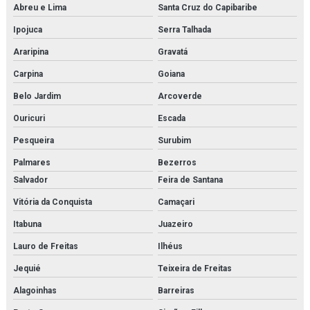
Abreu e Lima
Santa Cruz do Capibaribe
Placa de trocador de calor
Ipojuca
Serra Talhada
Power solution danfoss
Araripina
Gravatá
Pressostato kp
Carpina
Goiana
Belo Jardim
Arcoverde
Pressostato kps
Ouricuri
Escada
Pressostato mbc
Pesqueira
Surubim
Pressostato rt
Palmares
Bezerros
Salvador
Feira de Santana
Projeto de montagem de estrutura metálica
Vitória da Conquista
Camaçari
Purgador de bóia
Itabuna
Juazeiro
Purgador de condensado
Lauro de Freitas
Ilhéus
Purgador eletrônico temporizado
Jequié
Teixeira de Freitas
Alagoinhas
Barreiras
Purgador termodinâmico