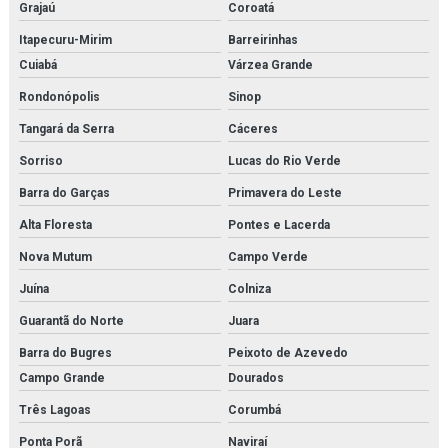
Grajaú
Coroatá
Itapecuru-Mirim
Barreirinhas
Cuiabá
Várzea Grande
Rondonópolis
Sinop
Tangará da Serra
Cáceres
Sorriso
Lucas do Rio Verde
Barra do Garças
Primavera do Leste
Alta Floresta
Pontes e Lacerda
Nova Mutum
Campo Verde
Juína
Colniza
Guarantã do Norte
Juara
Barra do Bugres
Peixoto de Azevedo
Campo Grande
Dourados
Três Lagoas
Corumbá
Ponta Porã
Naviraí