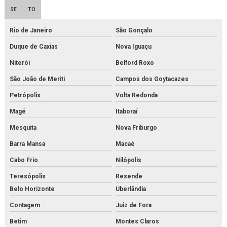
Empresa revendedora de filtro hidráulico racor
SE
TO
Empresa de secador de ar comprimido
Rio de Janeiro
São Gonçalo
Empresa de secador de ar comprimido por adsorção
Duque de Caxias
Nova Iguaçu
Niterói
Belford Roxo
Empresa de secador de ar comprimido por refrigeração
São João de Meriti
Campos dos Goytacazes
Fabricantes de gerador de nitrogênio
Petrópolis
Volta Redonda
Fbo 60329
Magé
Itaboraí
Filter element parker
Mesquita
Nova Friburgo
Barra Mansa
Macaé
Filtro de cartucho
Cabo Frio
Nilópolis
Filtro de cartucho orçamento
Teresópolis
Resende
Filtro coalescente domnick hunter
Belo Horizonte
Uberlândia
Contagem
Juiz de Fora
Filtro coalescente orçamento
Betim
Montes Claros