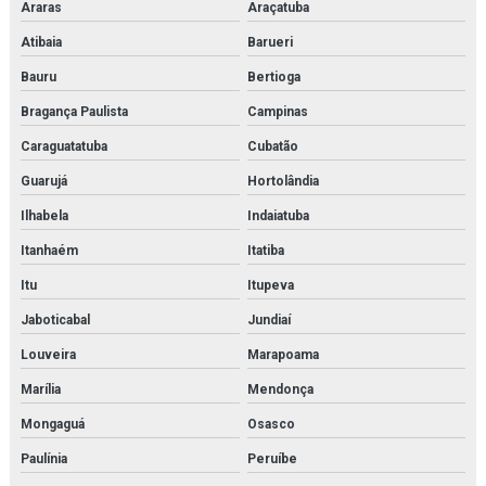
Araras
Araçatuba
Imi herion
Atibaia
Barueri
Imi maxseal
Bauru
Bertioga
Bragança Paulista
Campinas
Imi norgren
Caraguatatuba
Cubatão
Inspeção e adequação à norma nr13
Guarujá
Hortolândia
Inspeção e adequação à norma nr13 em rio de janeiro
Ilhabela
Indaiatuba
Inspeção de caldeiras
Itanhaém
Itatiba
Itu
Itupeva
Inspeção de caldeiras em rio de janeiro
Jaboticabal
Jundiaí
Inspeção interna em vasos de pressão
Louveira
Marapoama
Inspeção nr 13
Marília
Mendonça
Inspeção de nr13
Mongaguá
Osasco
Paulínia
Peruíbe
Inspeção de segurança em vasos de pressão