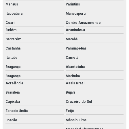
Separador de combustível
Manaus
Parintins
Separador de condensado
Itacoatiara
Manacapuru
Coari
Centro Amazonense
Serviço de inspeção e adequação à norma nr13
Belém
Ananindeua
Serviço de inspeção de caldeiras
Santarém
Marabá
Serviço de inspeção de tubulações
Castanhal
Parauapebas
Itaituba
Cametá
Serviço de inspeção de vasos de pressão
Bragança
Abaetetuba
Serviço de instalação de caldeira
Bragança
Marituba
Serviço de instalação de chillers
Acrelândia
Assis Brasil
Brasiléia
Bujari
Serviço de instalação de trocadores de calor
Capixaba
Cruzeiro do Sul
Serviço de isolamento térmico
Epitaciolândia
Feijó
Serviço de limpeza química de trocador de calor
Jordão
Mâncio Lima
Serviço de manutenção e aferição em válvulas de segurança