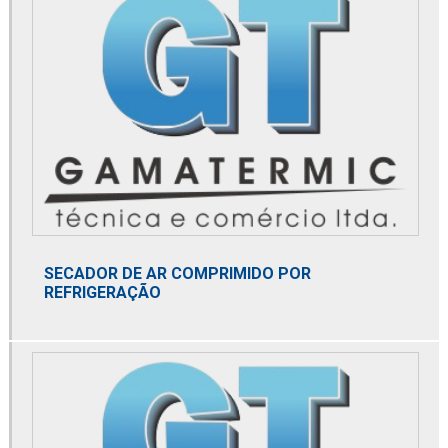
Distribuidor de dry cooler
Distribuidor de elemento microbiológico
Distribuidor de membrana de nitrogênio
Distribuidor mga
Distribuidor norgren
Distribuidor parker
Distribuidor spirax sarco
SECADOR DE AR COMPRIMIDO POR
REFRIGERAÇÃO
Distribuidora de filtro coalescente
Domnick hunter
Dry cooler
Dry gas filter