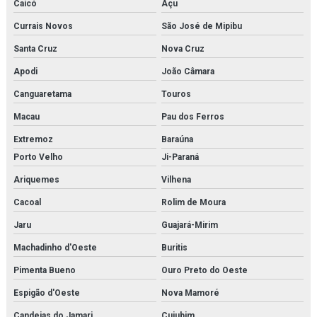
Caicó
Açu
Currais Novos
São José de Mipibu
Santa Cruz
Nova Cruz
Apodi
João Câmara
Canguaretama
Touros
Macau
Pau dos Ferros
Extremoz
Baraúna
Porto Velho
Ji-Paraná
Ariquemes
Vilhena
Cacoal
Rolim de Moura
Jaru
Guajará-Mirim
Machadinho d'Oeste
Buritis
Pimenta Bueno
Ouro Preto do Oeste
Espigão d'Oeste
Nova Mamoré
Candeias do Jamari
Cujubim