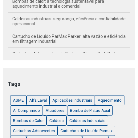
Bombas de calor: a tecnologia sustentável para
aquecimento industrial e comercial
Caldeiras industriais: segurança, eficiência e confiabilidade
operacional
Cartucho de Líquido ParMax Parker: alta vazão e eficiência
em filtragem industrial
Cartuchos Adsorventes de Carbono XtreamSorb Parker:
purificação avançada em dois estágios
Chillers de mancal magnético: eficiência energética e
confiabilidade sem óleo
Tags
Como ajustar um kit de reparo para uma válvula solenoide
EV220B NF
ASME
Alfa Laval
Aplicações Industriais
Aquecimento
Comparação entre KP, KPI e RT
Ar Comprimido
Atuadores
Bomba de Pistão Axial
Danfoss - Como resetar o conversor de frequência para as
Bombas de Calor
Caldeira
Caldeiras Industriais
configurações de fábrica
Cartuchos Adsorventes
Cartuchos de Líquido Parmax
Danfoss doa bancada didática de automação industrial ao