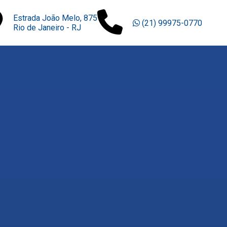
Estrada João Melo, 875
(21) 99975-0770
Rio de Janeiro - RJ