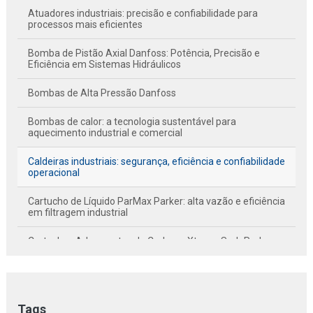
Atuadores industriais: precisão e confiabilidade para
processos mais eficientes
Bomba de Pistão Axial Danfoss: Potência, Precisão e
Eficiência em Sistemas Hidráulicos
Bombas de Alta Pressão Danfoss
Bombas de calor: a tecnologia sustentável para
aquecimento industrial e comercial
Caldeiras industriais: segurança, eficiência e confiabilidade
operacional
Cartucho de Líquido ParMax Parker: alta vazão e eficiência
em filtragem industrial
Cartuchos Adsorventes de Carbono XtreamSorb Parker:
purificação avançada em dois estágios
Chillers de mancal magnético: eficiência energética e
confiabilidade sem óleo
Tags