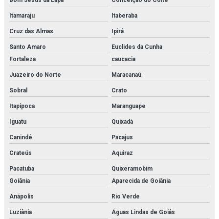
Bom Jesus da Lapa
Conceição do Coité
Revendedora de filtro coalescente
Itamaraju
Itaberaba
Cruz das Almas
Ipirá
Revendedora de filtro finite
Santo Amaro
Euclides da Cunha
Revendedora de filtro hidráulico racor
Fortaleza
caucacia
Revendedora de purificador para sistema de ar de respiração
Juazeiro do Norte
Maracanaú
Revendedora de sistema multi barreira para filtração de co2
Sobral
Crato
Itapipoca
Maranguape
Rk22610
Iguatu
Quixadá
Sa 1508
Canindé
Pacajus
Sauer danfoss
Crateús
Aquiraz
Secador de ar comprimido por absorção
Pacatuba
Quixeramobim
Goiânia
Aparecida de Goiânia
Secador de ar comprimido por adsorção
Anápolis
Rio Verde
Secador de ar comprimido por adsorção orçamento
Luziânia
Águas Lindas de Goiás