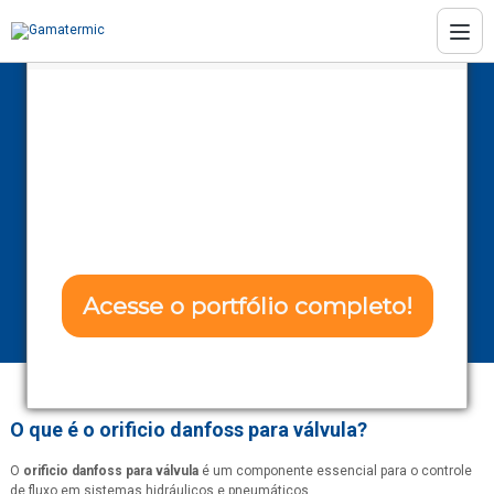
Conheça as soluções da Gamatermic
Transforme seu
projeto com Eficência
Orificio danfoss
e Confiabilidade!
para válvula
Home
Informações
Orificio danfoss para válvula
Acesse o portfólio completo!
Não tenho interesse
O que é o
orificio danfoss para válvula
?
O
orificio danfoss para válvula
é um componente essencial para o controle
de fluxo em sistemas hidráulicos e pneumáticos.