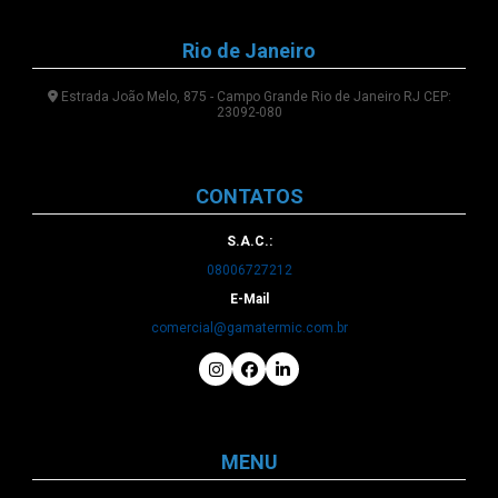
Rio de Janeiro
Estrada João Melo, 875 - Campo Grande Rio de Janeiro RJ CEP:
23092-080
CONTATOS
S.A.C.:
08006727212
E-Mail
comercial@gamatermic.com.br
MENU