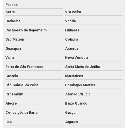
Filtro hidráulico racor
Passos
Serra
Vila Velha
Filtro hidráulico racor orçamento
Cariacica
Vitória
Filtro hidráulico de retorno
Cachoeiro de Itapemirim
Linhares
Filtro parker
São Mateus
Colatina
Filtro racor parker
Guarapari
Aracruz
Viana
Nova Venécia
Filtros hda parker
Barra de São Francisco
Santa Maria de Jetibá
Gaxeta de trocador de calor
Castelo
Marataízes
Gerador de n2
São Gabriel da Palha
Domingos Martins
Gerador de nitrogênio industrial
Itapemirim
Afonso Cláudio
Alegre
Baixo Guandu
Gerador de nitrogênio preço
Conceição da Barra
Guaçuí
Geradores de nitrogênio
Iúna
Jaguaré