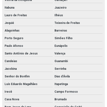
Vitória da Conquista
Camaçari
Itabuna
Juazeiro
Projeto de montagem de estrutura metálica
Lauro de Freitas
Ilhéus
Purgador de bóia
Jequié
Teixeira de Freitas
Purgador de condensado
Alagoinhas
Barreiras
Purgador eletrônico temporizado
Porto Seguro
Simões Filho
Paulo Afonso
Eunápolis
Purgador termodinâmico
Santo Antônio de Jesus
Valença
Purificador para sistema de ar de respiração
Candeias
Guanambi
Purificador para sistema de ar de respiração orçamento
Jacobina
Serrinha
Pvg 120
Senhor do Bonfim
Dias d'Ávila
Luís Eduardo Magalhães
Itapetinga
Pvg 32
Irecê
Campo Formoso
Revendedora de elemento filtrante
Casa Nova
Brumado
Revendedora de filtro de cartucho