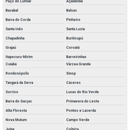
Paço do Lumiar
Açailândia
Vlt danfoss
Bacabal
Balsas
Barra do Corda
Pinheiro
Santa Inês
Santa Luzia
Chapadinha
Buriticupú
Grajaú
Coroatá
Itapecuru-Mirim
Barreirinhas
Cuiabá
Várzea Grande
Rondonópolis
Sinop
Tangará da Serra
Cáceres
Sorriso
Lucas do Rio Verde
Barra do Garças
Primavera do Leste
Alta Floresta
Pontes e Lacerda
Nova Mutum
Campo Verde
Juína
Colniza