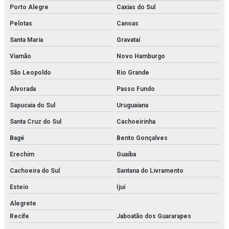
Membrana de n2
Porto Alegre
Caxias do Sul
Pelotas
Canoas
Membrana de nitrogênio
Santa Maria
Gravataí
Minibooster
Viamão
Novo Hamburgo
Montagem de estrutura metálica orçamento
São Leopoldo
Rio Grande
Montagem de estrutura metálica em rj
Alvorada
Passo Fundo
Sapucaia do Sul
Uruguaiana
Montagem de estruturas metálicas
Santa Cruz do Sul
Cachoeirinha
Montagem de tubulações
Bagé
Bento Gonçalves
Montagem de tubulações em rio de janeiro
Erechim
Guaíba
Montagens industriais em rio de janeiro
Cachoeira do Sul
Santana do Livramento
Esteio
Ijuí
Montagens industriais em rj
Alegrete
Montagens e manutenção industrial
Recife
Jaboatão dos Guararapes