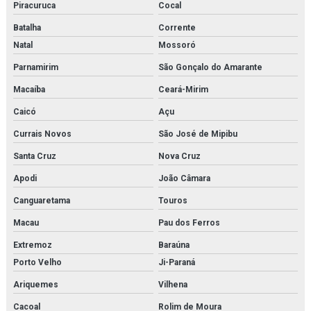
Piracuruca
Cocal
Batalha
Corrente
Natal
Mossoró
Parnamirim
São Gonçalo do Amarante
Macaíba
Ceará-Mirim
Caicó
Açu
Currais Novos
São José de Mipibu
Santa Cruz
Nova Cruz
Apodi
João Câmara
Canguaretama
Touros
Macau
Pau dos Ferros
Extremoz
Baraúna
Porto Velho
Ji-Paraná
Ariquemes
Vilhena
Cacoal
Rolim de Moura