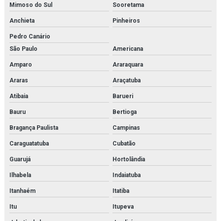
Hankison
Mimoso do Sul
Sooretama
Heater exchanger
Anchieta
Pinheiros
Pedro Canário
High pressure piston pump
São Paulo
Americana
High pressure pump
Amparo
Araraquara
Hiross
Araras
Araçatuba
Atibaia
Barueri
Imi buschjost
Bauru
Bertioga
Imi herion
Bragança Paulista
Campinas
Imi maxseal
Caraguatatuba
Cubatão
Imi norgren
Guarujá
Hortolândia
Ilhabela
Indaiatuba
Inspeção e adequação à norma nr13
Itanhaém
Itatiba
Inspeção e adequação à norma nr13 em rio de janeiro
Itu
Itupeva
Inspeção de caldeiras