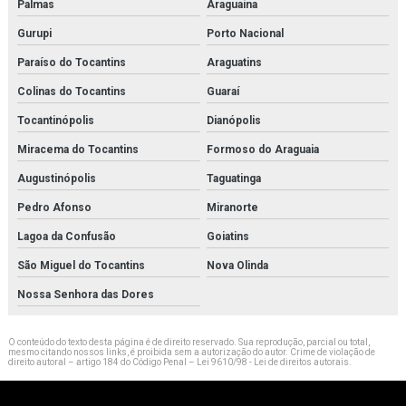
Palmas
Araguaína
Gurupi
Porto Nacional
Paraíso do Tocantins
Araguatins
Colinas do Tocantins
Guaraí
Tocantinópolis
Dianópolis
Miracema do Tocantins
Formoso do Araguaia
Augustinópolis
Taguatinga
Pedro Afonso
Miranorte
Lagoa da Confusão
Goiatins
São Miguel do Tocantins
Nova Olinda
Nossa Senhora das Dores
O conteúdo do texto desta página é de direito reservado. Sua reprodução, parcial ou total,
mesmo citando nossos links, é proibida sem a autorização do autor. Crime de violação de
direito autoral – artigo 184 do Código Penal –
Lei 9610/98 - Lei de direitos autorais
.