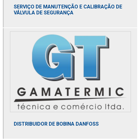
SERVIÇO DE MANUTENÇÃO E CALIBRAÇÃO DE
Distribuidor spirax sarco
VÁLVULA DE SEGURANÇA
Distribuidora de filtro coalescente
Domnick hunter
Dry cooler
Dry gas filter
Element coalescer
Elemento coalescente
Elemento termostático
Empresa distribuidora de filtro coalescente
Empresa distribuidora de filtro de contaminantes
DISTRIBUIDOR DE BOBINA DANFOSS
Empresa distribuidora de filtro finite