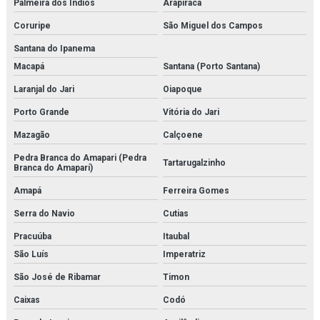
Sistema multi barreira para filtração de co2
Palmeira dos Índios
Arapiraca
Coruripe
São Miguel dos Campos
Sondex
Santana do Ipanema
Temporizador danfoss
Macapá
Santana (Porto Santana)
Tetpor air
Laranjal do Jari
Oiapoque
Porto Grande
Vitória do Jari
Trocador de calor brasado
Mazagão
Calçoene
Trocador de calor a placas
Pedra Branca do Amapari (Pedra
Tartarugalzinho
Branca do Amaparí)
Valvula balanceadora
Amapá
Ferreira Gomes
Válvula de controle de pressão
Serra do Navio
Cutias
Válvula de controle de temperatura
Pracuúba
Itaubal
São Luís
Imperatriz
Válvula independente de pressão
São José de Ribamar
Timon
Válvula proporcional
Caixas
Codó
Variador de frequência