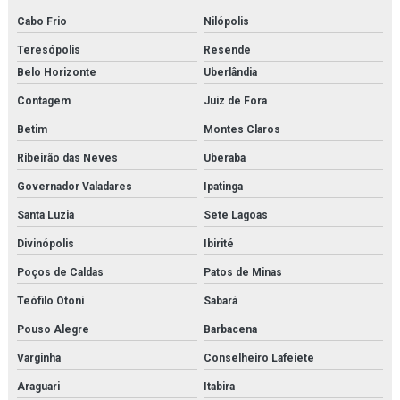
Filter element parker
Cabo Frio
Nilópolis
Teresópolis
Resende
Filtro de cartucho
Belo Horizonte
Uberlândia
Filtro de cartucho orçamento
Contagem
Juiz de Fora
Filtro coalescente domnick hunter
Betim
Montes Claros
Filtro coalescente orçamento
Ribeirão das Neves
Uberaba
Governador Valadares
Ipatinga
Filtro de contaminantes orçamento
Santa Luzia
Sete Lagoas
Filtro danfoss
Divinópolis
Ibirité
Filtro domnick hunter
Poços de Caldas
Patos de Minas
Filtro finite
Teófilo Otoni
Sabará
Pouso Alegre
Barbacena
Filtro finite orçamento
Varginha
Conselheiro Lafeiete
Filtro hidráulico de pressão
Araguari
Itabira