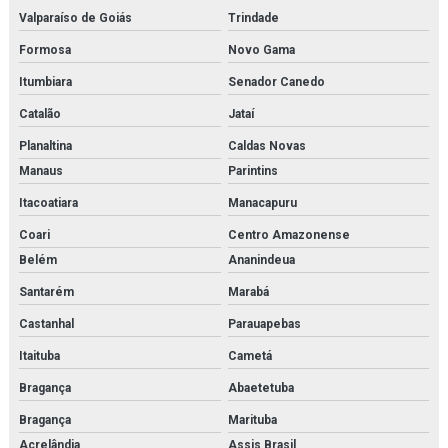
Secador de ar comprimido orçamento
Valparaíso de Goiás
Trindade
Formosa
Novo Gama
Secador de ar comprimido por refrigeração
Itumbiara
Senador Canedo
Secador de ar comprimido por refrigeração orçamento
Catalão
Jataí
Secador de ar parker
Planaltina
Caldas Novas
Manaus
Parintins
Secador parker
Itacoatiara
Manacapuru
Separador de combustível
Coari
Centro Amazonense
Separador de condensado
Belém
Ananindeua
Santarém
Marabá
Serviço de inspeção e adequação à norma nr13
Castanhal
Parauapebas
Serviço de inspeção de caldeiras
Itaituba
Cametá
Serviço de inspeção de tubulações
Bragança
Abaetetuba
Serviço de inspeção de vasos de pressão
Bragança
Marituba
Acrelândia
Assis Brasil