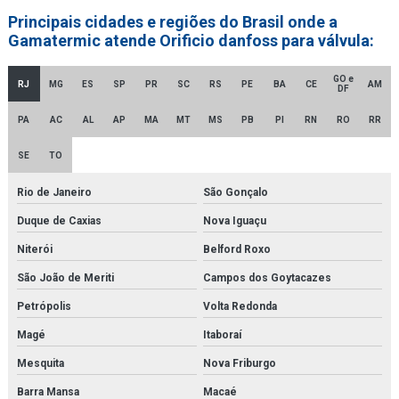
Principais cidades e regiões do Brasil onde a
Empresa distribuidora de filtro hidráulico racor
Gamatermic atende Orificio danfoss para válvula:
Empresa distribuidora de secador de ar comprimido
GO e
RJ
MG
ES
SP
PR
SC
RS
PE
BA
CE
AM
DF
Empresa distribuidora de secador de ar comprimido por adsorção
PA
AC
AL
AP
MA
MT
MS
PB
PI
RN
RO
RR
Empresa de montagem de tubulações
SE
TO
Empresa revendedora de filtro finite
Rio de Janeiro
São Gonçalo
Empresa revendedora de filtro hidráulico racor
Duque de Caxias
Nova Iguaçu
Empresa de secador de ar comprimido
Niterói
Belford Roxo
Empresa de secador de ar comprimido por adsorção
São João de Meriti
Campos dos Goytacazes
Petrópolis
Volta Redonda
Empresa de secador de ar comprimido por refrigeração
Magé
Itaboraí
Fabricantes de gerador de nitrogênio
Mesquita
Nova Friburgo
Fbo 60329
Barra Mansa
Macaé