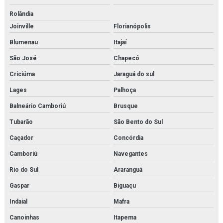
Isolamento térmico para tubulação de água gelada
Rolândia
Joinville
Florianópolis
Isolamento térmico tubulação água quente
Blumenau
Itajaí
Isolamento térmico em tubulações e equipamentos
São José
Chapecó
Isolamento térmico em tubulações e equipamentos orçamento
Criciúma
Jaraguá do sul
Isolamento térmico tubulações industriais
Lages
Palhoça
Balneário Camboriú
Brusque
Joystick danfoss
Tubarão
São Bento do Sul
Limpeza química de trocador de calor
Caçador
Concórdia
Manutenção e aferição em válvulas de segurança
Camboriú
Navegantes
Manutenção e aferição em válvulas de segurança em rj
Rio do Sul
Araranguá
Gaspar
Biguaçu
Manutenção de bomba de condensado
Indaial
Mafra
Manutenção de trocador de calor
Canoinhas
Itapema