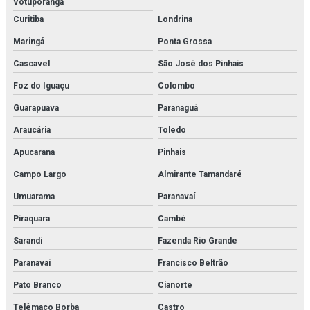
Votuporanga
Instalação de chiller
Curitiba
Londrina
Maringá
Ponta Grossa
Instalação de chillers em rio de janeiro
Cascavel
São José dos Pinhais
Instalação de compressor de ar
Foz do Iguaçu
Colombo
Instalação de compressores em rio de janeiro
Guarapuava
Paranaguá
Instalação de fan coil
Araucária
Toledo
Apucarana
Pinhais
Instalação de fancoil em rio de janeiro
Campo Largo
Almirante Tamandaré
Instalação de reatores de fabricação
Umuarama
Paranavaí
Instalação de reatores de fabricação em rio de janeiro
Piraquara
Cambé
Instalação de trocador de calor
Sarandi
Fazenda Rio Grande
Paranavaí
Francisco Beltrão
Instalação de trocadores de calor em rio de janeiro
Pato Branco
Cianorte
Isolamento térmico tubulação
Telêmaco Borba
Castro