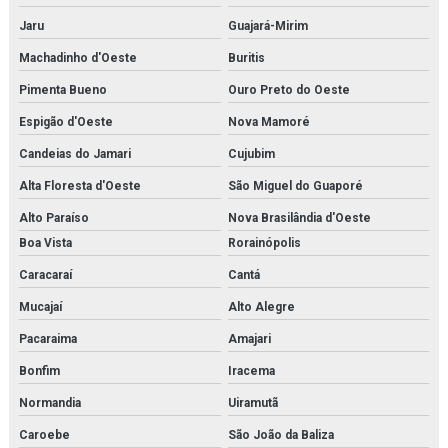
Jaru
Guajará-Mirim
Machadinho d'Oeste
Buritis
Pimenta Bueno
Ouro Preto do Oeste
Espigão d'Oeste
Nova Mamoré
Candeias do Jamari
Cujubim
Alta Floresta d'Oeste
São Miguel do Guaporé
Alto Paraíso
Nova Brasilândia d'Oeste
Boa Vista
Rorainópolis
Caracaraí
Cantá
Mucajaí
Alto Alegre
Pacaraima
Amajari
Bonfim
Iracema
Normandia
Uiramutã
Caroebe
São João da Baliza