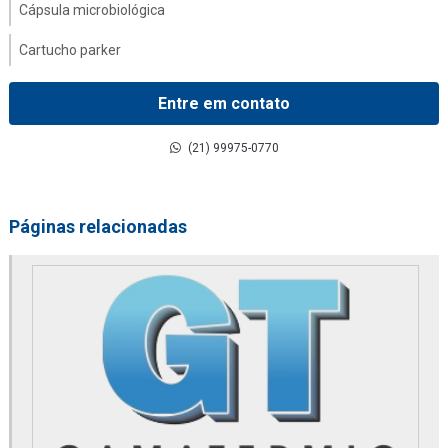
Cápsula microbiológica
Cartucho parker
Coalescer filter
Entre em contato
Comandos hidráulicos
(21) 99975-0770
Compressor danfoss
Contador de partícula parker
Páginas relacionadas
Conversor de frequência
Distribuidor de 2020pm or
Distribuidor de 2040pm or
Distribuidor alfa laval
Distribuidor de altair