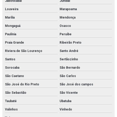
Jaboticabal
Jundiaí
Inspeção de caldeiras em rio de janeiro
Louveira
Marapoama
Marília
Mendonça
Inspeção interna em vasos de pressão
Mongaguá
Osasco
Inspeção nr 13
Paulínia
Peruíbe
Inspeção de nr13
Praia Grande
Ribeirão Preto
Inspeção de segurança em vasos de pressão
Riviera de São Lourenço
Santo André
Santos
Sertãozinho
Inspeção em tubulações
Sorocaba
São Bernardo
Inspeção em tubulações industriais
São Caetano
São Carlos
Inspeção de tubulações orçamento
São José do Rio Preto
São José dos campos
Inspeção de tubulações em rio de janeiro
São Sebastião
São Vicente
Taubaté
Ubatuba
Inspeção de vasos de pressão em rio de janeiro
Valinhos
Vinhedo
Instalação de caldeira em rio de janeiro