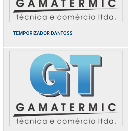
Distribuidor de bobina danfoss
Distribuidor de bomba de alta pressão
Distribuidor de bomba de calor
TEMPORIZADOR DANFOSS
Distribuidor de bomba de pistão axial
Distribuidor danfoss
Distribuidor de domnick hunter
Distribuidor de dry cooler
Distribuidor de elemento microbiológico
Distribuidor de membrana de nitrogênio
Distribuidor mga
Distribuidor norgren
Distribuidor parker