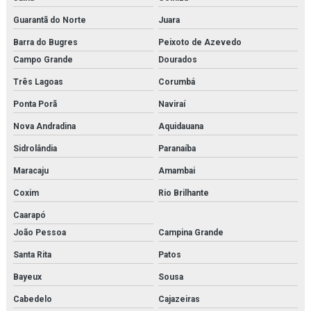
Guarantã do Norte
Juara
Barra do Bugres
Peixoto de Azevedo
Campo Grande
Dourados
Três Lagoas
Corumbá
Ponta Porã
Naviraí
Nova Andradina
Aquidauana
Sidrolândia
Paranaíba
Maracaju
Amambai
Coxim
Rio Brilhante
Caarapó
João Pessoa
Campina Grande
Santa Rita
Patos
Bayeux
Sousa
Cabedelo
Cajazeiras