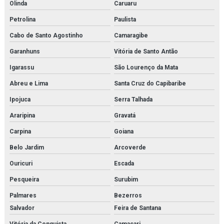
Motor de pistão
Olinda
Caruaru
Petrolina
Paulista
Núcleo secador
Cabo de Santo Agostinho
Camaragibe
Oilon
Garanhuns
Vitória de Santo Antão
Orificio danfoss para válvula
Igarassu
São Lourenço da Mata
Parker hda
Abreu e Lima
Santa Cruz do Capibaribe
Ipojuca
Serra Talhada
Peco facet
Araripina
Gravatá
Placa de trocador de calor
Carpina
Goiana
Power solution danfoss
Belo Jardim
Arcoverde
Pressostato kp
Ouricuri
Escada
Pesqueira
Surubim
Pressostato kps
Palmares
Bezerros
Pressostato mbc
Salvador
Feira de Santana
Pressostato rt