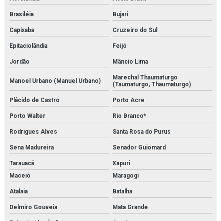
Serviço de instalação de caldeira
Brasiléia
Bujari
Serviço de instalação de chillers
Capixaba
Cruzeiro do Sul
Serviço de instalação de trocadores de calor
Epitaciolândia
Feijó
Jordão
Mâncio Lima
Serviço de isolamento térmico
Marechal Thaumaturgo
Manoel Urbano (Manuel Urbano)
Serviço de limpeza química de trocador de calor
(Taumaturgo, Thaumaturgo)
Plácido de Castro
Porto Acre
Serviço de manutenção e aferição em válvulas de segurança
Porto Walter
Rio Branco*
Serviço de manutenção e calibração de válvula de segurança
Rodrigues Alves
Santa Rosa do Purus
Serviço de manutenção de válvulas
Sena Madureira
Senador Guiomard
Serviço de medição de espessura de tubulação
Tarauacá
Xapuri
Maceió
Maragogi
Serviço de montagem de tubulações
Atalaia
Batalha
Serviço de montagens industriais
Delmiro Gouveia
Mata Grande