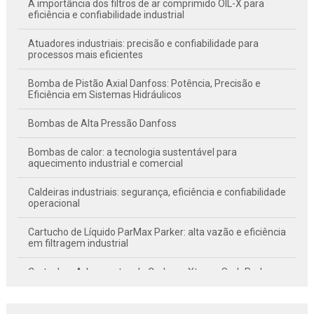
A importância dos filtros de ar comprimido OIL-X para
eficiência e confiabilidade industrial
Atuadores industriais: precisão e confiabilidade para
processos mais eficientes
Bomba de Pistão Axial Danfoss: Potência, Precisão e
Eficiência em Sistemas Hidráulicos
Bombas de Alta Pressão Danfoss
Bombas de calor: a tecnologia sustentável para
aquecimento industrial e comercial
Caldeiras industriais: segurança, eficiência e confiabilidade
operacional
Cartucho de Líquido ParMax Parker: alta vazão e eficiência
em filtragem industrial
Cartuchos Adsorventes de Carbono XtreamSorb Parker:
purificação avançada em dois estágios
Chillers de mancal magnético: eficiência energética e