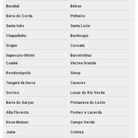
Bacabal
Balsas
Vlt danfoss
Barra do Corda
Pinheiro
Santa Inês
Santa Luzia
Chapadinha
Buriticupú
Grajaú
Coroatá
Itapecuru-Mirim
Barreirinhas
Cuiabá
Várzea Grande
Rondonópolis
Sinop
Tangará da Serra
Cáceres
Sorriso
Lucas do Rio Verde
Barra do Garças
Primavera do Leste
Alta Floresta
Pontes e Lacerda
Nova Mutum
Campo Verde
Juína
Colniza