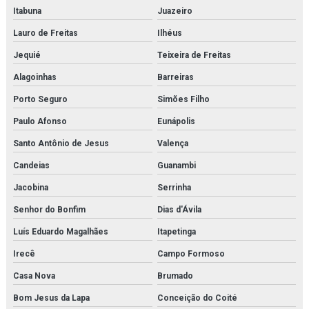
Itabuna
Juazeiro
Projeto de montagem de estrutura metálica
Lauro de Freitas
Ilhéus
Purgador de bóia
Jequié
Teixeira de Freitas
Alagoinhas
Barreiras
Purgador de condensado
Porto Seguro
Simões Filho
Purgador eletrônico temporizado
Paulo Afonso
Eunápolis
Purgador termodinâmico
Santo Antônio de Jesus
Valença
Purificador para sistema de ar de respiração
Candeias
Guanambi
Jacobina
Serrinha
Purificador para sistema de ar de respiração orçamento
Senhor do Bonfim
Dias d'Ávila
Pvg 120
Luís Eduardo Magalhães
Itapetinga
Pvg 32
Irecê
Campo Formoso
Revendedora de elemento filtrante
Casa Nova
Brumado
Bom Jesus da Lapa
Conceição do Coité
Revendedora de filtro de cartucho