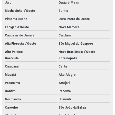
Jaru
Guajará-Mirim
Machadinho d'Oeste
Buritis
Pimenta Bueno
Ouro Preto do Oeste
Espigão d'Oeste
Nova Mamoré
Candeias do Jamari
Cujubim
Alta Floresta d'Oeste
São Miguel do Guaporé
Alto Paraíso
Nova Brasilândia d'Oeste
Boa Vista
Rorainópolis
Caracaraí
Cantá
Mucajaí
Alto Alegre
Pacaraima
Amajari
Bonfim
Iracema
Normandia
Uiramutã
Caroebe
São João da Baliza