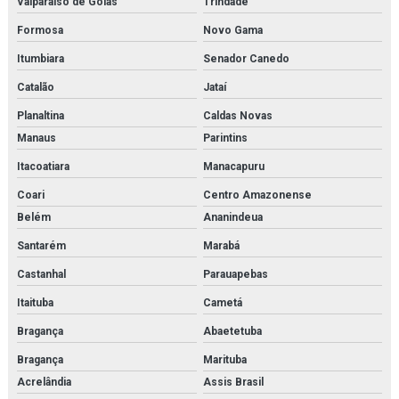
Valparaíso de Goiás
Trindade
Secador de ar comprimido orçamento
Formosa
Novo Gama
Secador de ar comprimido por refrigeração
Itumbiara
Senador Canedo
Catalão
Jataí
Secador de ar comprimido por refrigeração orçamento
Planaltina
Caldas Novas
Secador de ar parker
Manaus
Parintins
Secador parker
Itacoatiara
Manacapuru
Coari
Centro Amazonense
Separador de combustível
Belém
Ananindeua
Separador de condensado
Santarém
Marabá
Serviço de inspeção e adequação à norma nr13
Castanhal
Parauapebas
Serviço de inspeção de caldeiras
Itaituba
Cametá
Bragança
Abaetetuba
Serviço de inspeção de tubulações
Bragança
Marituba
Serviço de inspeção de vasos de pressão
Acrelândia
Assis Brasil