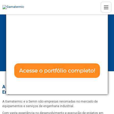
Conheça as soluções da Gamatermic
Transforme seu
projeto com Eficência
Imi maxseal
e Confiabilidade!
Home
Informações
Imi maxseal
Acesse o portfólio completo!
A Gamatermic e a Semin: Especialistas em
Não tenho interesse
Engenharia Industrial!
A Gamatermic e a Semin são empresas renomadas no mercado de
equipamentos e serviços de engenharia industrial.
Com vasta experiência no desenvolvimento e execução de projetos em