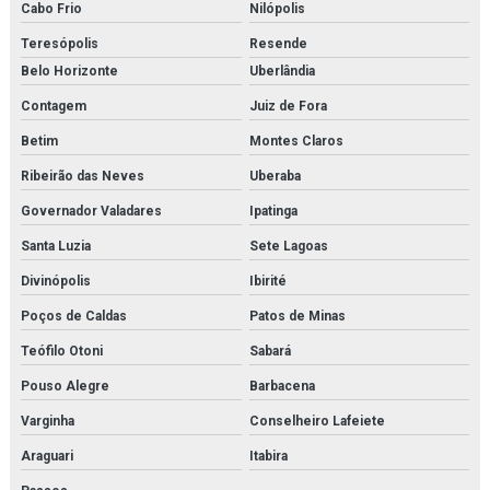
Cabo Frio
Nilópolis
Filter element parker
Teresópolis
Resende
Filtro de cartucho
Belo Horizonte
Uberlândia
Contagem
Juiz de Fora
Filtro de cartucho orçamento
Betim
Montes Claros
Filtro coalescente domnick hunter
Ribeirão das Neves
Uberaba
Filtro coalescente orçamento
Governador Valadares
Ipatinga
Filtro de contaminantes orçamento
Santa Luzia
Sete Lagoas
Divinópolis
Ibirité
Filtro danfoss
Poços de Caldas
Patos de Minas
Filtro domnick hunter
Teófilo Otoni
Sabará
Filtro finite
Pouso Alegre
Barbacena
Filtro finite orçamento
Varginha
Conselheiro Lafeiete
Araguari
Itabira
Filtro hidráulico de pressão