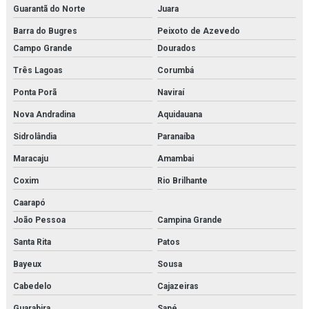
Guarantã do Norte
Juara
Barra do Bugres
Peixoto de Azevedo
Campo Grande
Dourados
Três Lagoas
Corumbá
Ponta Porã
Naviraí
Nova Andradina
Aquidauana
Sidrolândia
Paranaíba
Maracaju
Amambai
Coxim
Rio Brilhante
Caarapó
João Pessoa
Campina Grande
Santa Rita
Patos
Bayeux
Sousa
Cabedelo
Cajazeiras
Guarabira
Sapé