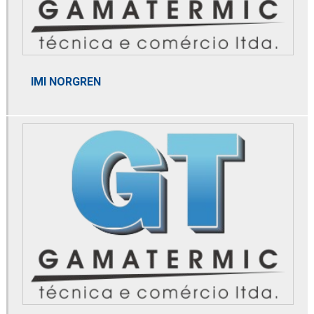
Distribuidor de bobina danfoss
Distribuidor de bomba de alta pressão
Distribuidor de bomba de calor
IMI NORGREN
Distribuidor de bomba de pistão axial
Distribuidor danfoss
Distribuidor de domnick hunter
Distribuidor de dry cooler
Distribuidor de elemento microbiológico
Distribuidor de membrana de nitrogênio
Distribuidor mga
Distribuidor norgren
Distribuidor parker