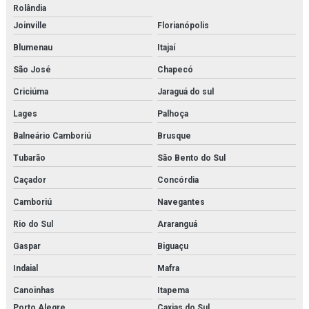
Rolândia
Isolamento térmico para tubulação de água gelada
Joinville
Florianópolis
Isolamento térmico tubulação água quente
Blumenau
Itajaí
Isolamento térmico em tubulações e equipamentos
São José
Chapecó
Criciúma
Jaraguá do sul
Isolamento térmico em tubulações e equipamentos orçamento
Lages
Palhoça
Isolamento térmico tubulações industriais
Balneário Camboriú
Brusque
Joystick danfoss
Tubarão
São Bento do Sul
Limpeza química de trocador de calor
Caçador
Concórdia
Camboriú
Navegantes
Manutenção e aferição em válvulas de segurança
Rio do Sul
Araranguá
Manutenção e aferição em válvulas de segurança em rj
Gaspar
Biguaçu
Manutenção de bomba de condensado
Indaial
Mafra
Manutenção de trocador de calor
Canoinhas
Itapema
Porto Alegre
Caxias do Sul