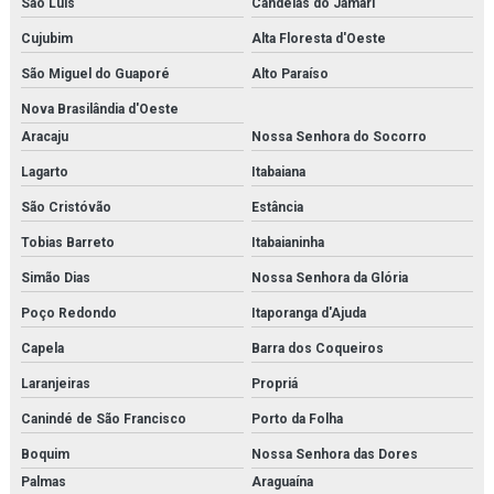
São Luís
Candeias do Jamari
Cujubim
Alta Floresta d'Oeste
São Miguel do Guaporé
Alto Paraíso
Nova Brasilândia d'Oeste
Aracaju
Nossa Senhora do Socorro
Lagarto
Itabaiana
São Cristóvão
Estância
Tobias Barreto
Itabaianinha
Simão Dias
Nossa Senhora da Glória
Poço Redondo
Itaporanga d'Ajuda
Capela
Barra dos Coqueiros
Laranjeiras
Propriá
Canindé de São Francisco
Porto da Folha
Boquim
Nossa Senhora das Dores
Palmas
Araguaína