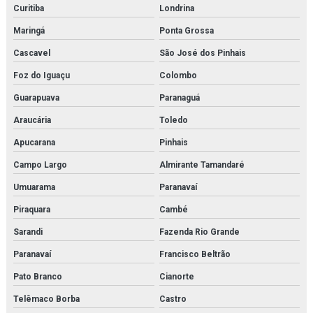
Curitiba
Londrina
Instalação de chiller
Maringá
Ponta Grossa
Instalação de chillers em rio de janeiro
Cascavel
São José dos Pinhais
Instalação de compressor de ar
Foz do Iguaçu
Colombo
Guarapuava
Paranaguá
Instalação de compressores em rio de janeiro
Araucária
Toledo
Instalação de fan coil
Apucarana
Pinhais
Instalação de fancoil em rio de janeiro
Campo Largo
Almirante Tamandaré
Instalação de reatores de fabricação
Umuarama
Paranavaí
Piraquara
Cambé
Instalação de reatores de fabricação em rio de janeiro
Sarandi
Fazenda Rio Grande
Instalação de trocador de calor
Paranavaí
Francisco Beltrão
Instalação de trocadores de calor em rio de janeiro
Pato Branco
Cianorte
Isolamento térmico tubulação
Telêmaco Borba
Castro