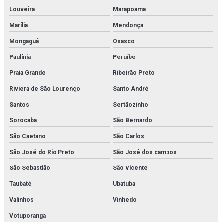
Louveira
Marapoama
Inspeção de caldeiras em rio de janeiro
Marília
Mendonça
Inspeção interna em vasos de pressão
Mongaguá
Osasco
Paulínia
Peruíbe
Inspeção nr 13
Praia Grande
Ribeirão Preto
Inspeção de nr13
Riviera de São Lourenço
Santo André
Inspeção de segurança em vasos de pressão
Santos
Sertãozinho
Inspeção em tubulações
Sorocaba
São Bernardo
São Caetano
São Carlos
Inspeção em tubulações industriais
São José do Rio Preto
São José dos campos
Inspeção de tubulações orçamento
São Sebastião
São Vicente
Inspeção de tubulações em rio de janeiro
Taubaté
Ubatuba
Inspeção de vasos de pressão em rio de janeiro
Valinhos
Vinhedo
Votuporanga
Instalação de caldeira em rio de janeiro