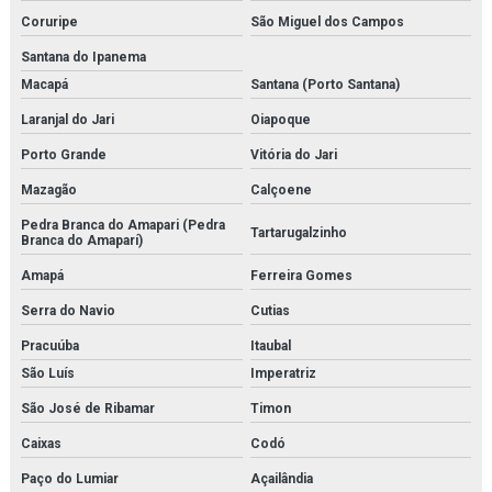
Sistema multi barreira para filtração de co2
Coruripe
São Miguel dos Campos
Sondex
Santana do Ipanema
Macapá
Santana (Porto Santana)
Temporizador danfoss
Laranjal do Jari
Oiapoque
Tetpor air
Porto Grande
Vitória do Jari
Trocador de calor brasado
Mazagão
Calçoene
Trocador de calor a placas
Pedra Branca do Amapari (Pedra
Tartarugalzinho
Branca do Amaparí)
Valvula balanceadora
Amapá
Ferreira Gomes
Serra do Navio
Cutias
Válvula de controle de pressão
Pracuúba
Itaubal
Válvula de controle de temperatura
São Luís
Imperatriz
Válvula independente de pressão
São José de Ribamar
Timon
Válvula proporcional
Caixas
Codó
Paço do Lumiar
Açailândia
Variador de frequência