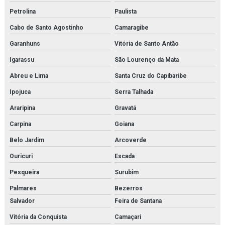
Motor de pistão
Petrolina
Paulista
Núcleo secador
Cabo de Santo Agostinho
Camaragibe
Oilon
Garanhuns
Vitória de Santo Antão
Igarassu
São Lourenço da Mata
Orificio danfoss para válvula
Abreu e Lima
Santa Cruz do Capibaribe
Parker hda
Ipojuca
Serra Talhada
Peco facet
Araripina
Gravatá
Placa de trocador de calor
Carpina
Goiana
Belo Jardim
Arcoverde
Power solution danfoss
Ouricuri
Escada
Pressostato kp
Pesqueira
Surubim
Pressostato kps
Palmares
Bezerros
Salvador
Feira de Santana
Pressostato mbc
Vitória da Conquista
Camaçari
Pressostato rt