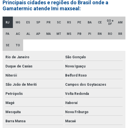
Principais cidades e regiões do Brasil onde a
Gamatermic atende Imi maxseal:
Empresa distribuidora de filtro hidráulico racor
Empresa distribuidora de secador de ar comprimido
GO e
RJ
MG
ES
SP
PR
SC
RS
PE
BA
CE
AM
DF
Empresa distribuidora de secador de ar comprimido por adsorção
PA
AC
AL
AP
MA
MT
MS
PB
PI
RN
RO
RR
Empresa de montagem de tubulações
SE
TO
Empresa revendedora de filtro finite
Rio de Janeiro
São Gonçalo
Empresa revendedora de filtro hidráulico racor
Duque de Caxias
Nova Iguaçu
Niterói
Belford Roxo
Empresa de secador de ar comprimido
São João de Meriti
Campos dos Goytacazes
Empresa de secador de ar comprimido por adsorção
Petrópolis
Volta Redonda
Empresa de secador de ar comprimido por refrigeração
Magé
Itaboraí
Fabricantes de gerador de nitrogênio
Mesquita
Nova Friburgo
Barra Mansa
Macaé
Fbo 60329