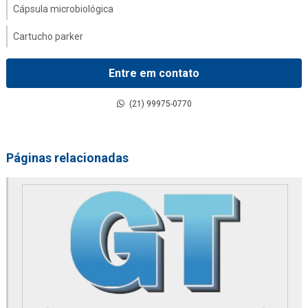
Cápsula microbiológica
Cartucho parker
Coalescer filter
Entre em contato
Comandos hidráulicos
(21) 99975-0770
Compressor danfoss
Contador de partícula parker
Páginas relacionadas
Conversor de frequência
Distribuidor de 2020pm or
Distribuidor de 2040pm or
Distribuidor alfa laval
Distribuidor de altair