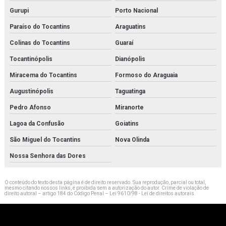
Gurupi
Porto Nacional
Paraíso do Tocantins
Araguatins
Colinas do Tocantins
Guaraí
Tocantinópolis
Dianópolis
Miracema do Tocantins
Formoso do Araguaia
Augustinópolis
Taguatinga
Pedro Afonso
Miranorte
Lagoa da Confusão
Goiatins
São Miguel do Tocantins
Nova Olinda
Nossa Senhora das Dores
O conteúdo do texto desta página é de direito reservado. Sua reprodução, parcial ou total,
mesmo citando nossos links, é proibida sem a autorização do autor. Crime de violação de
direito autoral – artigo 184 do Código Penal –
Lei 9610/98 - Lei de direitos autorais
.