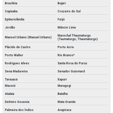
Serviço de instalação de caldeira
Brasiléia
Bujari
Capixaba
Cruzeiro do Sul
Serviço de instalação de chillers
Epitaciolândia
Feijó
Serviço de instalação de trocadores de calor
Jordão
Mâncio Lima
Serviço de isolamento térmico
Marechal Thaumaturgo
Manoel Urbano (Manuel Urbano)
(Taumaturgo, Thaumaturgo)
Serviço de limpeza química de trocador de calor
Plácido de Castro
Porto Acre
Serviço de manutenção e aferição em válvulas de segurança
Porto Walter
Rio Branco*
Rodrigues Alves
Santa Rosa do Purus
Serviço de manutenção e calibração de válvula de segurança
Sena Madureira
Senador Guiomard
Serviço de manutenção de válvulas
Tarauacá
Xapuri
Serviço de medição de espessura de tubulação
Maceió
Maragogi
Serviço de montagem de tubulações
Atalaia
Batalha
Delmiro Gouveia
Mata Grande
Serviço de montagens industriais
Palmeira dos Índios
Arapiraca