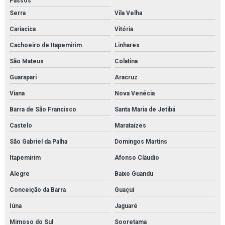
Passos
Filtro hidráulico racor
Serra
Vila Velha
Filtro hidráulico racor orçamento
Cariacica
Vitória
Cachoeiro de Itapemirim
Linhares
Filtro hidráulico de retorno
São Mateus
Colatina
Filtro parker
Guarapari
Aracruz
Filtro racor parker
Viana
Nova Venécia
Filtros hda parker
Barra de São Francisco
Santa Maria de Jetibá
Castelo
Marataízes
Gaxeta de trocador de calor
São Gabriel da Palha
Domingos Martins
Gerador de n2
Itapemirim
Afonso Cláudio
Gerador de nitrogênio industrial
Alegre
Baixo Guandu
Gerador de nitrogênio preço
Conceição da Barra
Guaçuí
Iúna
Jaguaré
Geradores de nitrogênio
Mimoso do Sul
Sooretama