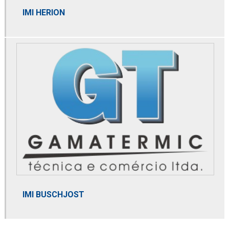
IMI HERION
Distribuidor spirax sarco
Distribuidora de filtro coalescente
Domnick hunter
Dry cooler
Dry gas filter
Element coalescer
Elemento coalescente
Elemento termostático
Empresa distribuidora de filtro coalescente
IMI BUSCHJOST
Empresa distribuidora de filtro de contaminantes
Empresa distribuidora de filtro finite