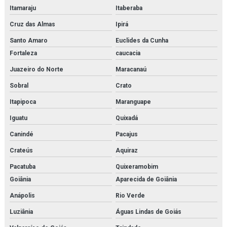
Itamaraju
Itaberaba
Revendedora de filtro coalescente
Cruz das Almas
Ipirá
Revendedora de filtro finite
Santo Amaro
Euclides da Cunha
Fortaleza
caucacia
Revendedora de filtro hidráulico racor
Juazeiro do Norte
Maracanaú
Revendedora de purificador para sistema de ar de respiração
Sobral
Crato
Revendedora de sistema multi barreira para filtração de co2
Itapipoca
Maranguape
Rk22610
Iguatu
Quixadá
Canindé
Pacajus
Sa 1508
Crateús
Aquiraz
Sauer danfoss
Pacatuba
Quixeramobim
Secador de ar comprimido por absorção
Goiânia
Aparecida de Goiânia
Anápolis
Rio Verde
Secador de ar comprimido por adsorção
Luziânia
Águas Lindas de Goiás
Secador de ar comprimido por adsorção orçamento