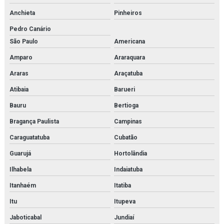
Hankison
Anchieta
Pinheiros
Heater exchanger
Pedro Canário
São Paulo
Americana
High pressure piston pump
Amparo
Araraquara
High pressure pump
Araras
Araçatuba
Hiross
Atibaia
Barueri
Imi buschjost
Bauru
Bertioga
Bragança Paulista
Campinas
Imi herion
Caraguatatuba
Cubatão
Imi maxseal
Guarujá
Hortolândia
Imi norgren
Ilhabela
Indaiatuba
Inspeção e adequação à norma nr13
Itanhaém
Itatiba
Itu
Itupeva
Inspeção e adequação à norma nr13 em rio de janeiro
Jaboticabal
Jundiaí
Inspeção de caldeiras