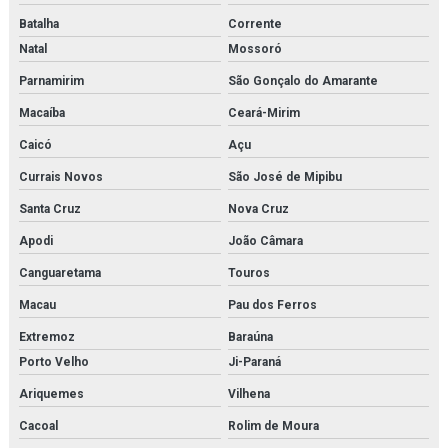
Batalha
Corrente
Natal
Mossoró
Parnamirim
São Gonçalo do Amarante
Macaíba
Ceará-Mirim
Caicó
Açu
Currais Novos
São José de Mipibu
Santa Cruz
Nova Cruz
Apodi
João Câmara
Canguaretama
Touros
Macau
Pau dos Ferros
Extremoz
Baraúna
Porto Velho
Ji-Paraná
Ariquemes
Vilhena
Cacoal
Rolim de Moura