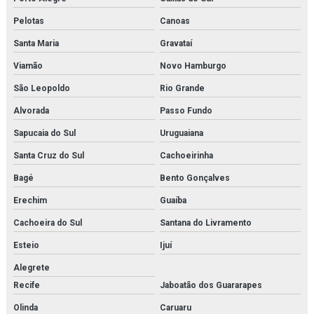
Membrana de n2
Pelotas
Canoas
Membrana de nitrogênio
Santa Maria
Gravataí
Minibooster
Viamão
Novo Hamburgo
São Leopoldo
Rio Grande
Montagem de estrutura metálica orçamento
Alvorada
Passo Fundo
Montagem de estrutura metálica em rj
Sapucaia do Sul
Uruguaiana
Montagem de estruturas metálicas
Santa Cruz do Sul
Cachoeirinha
Montagem de tubulações
Bagé
Bento Gonçalves
Erechim
Guaíba
Montagem de tubulações em rio de janeiro
Cachoeira do Sul
Santana do Livramento
Montagens industriais em rio de janeiro
Esteio
Ijuí
Montagens industriais em rj
Alegrete
Recife
Jaboatão dos Guararapes
Montagens e manutenção industrial
Olinda
Caruaru