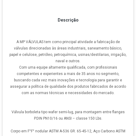
Descrição
A MP VÁLVULAS tem como principal atividade a fabricação de
válvulas direcionadas às áreas industriais, saneamento básico,
papel e celulose, petróleo, petroquímica, usinas/destilarias, irrigação,
naval e outros.
Com uma equipe altamente qualificada, com profissionais
competentes e experientes a mais de 35 anos no segmento,
buscando cada vez mais inovações e tecnologia para garantir e
assegurar a política de qualidade dos produtos fabricados de acordo
com as normas técnicas e necessidades do mercado.
Válvula borboleta tipo wafer semi-lug, para montagem entre flanges
P.DIN PN10/16 ou ANSI – classe 150 Lbs.
Corpo em F°F° nodular ASTM A-536 GR. 65-45-12, Aço Carbono ASTM