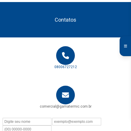
Contatos
08006727212
comercial@gamatermic.com.br