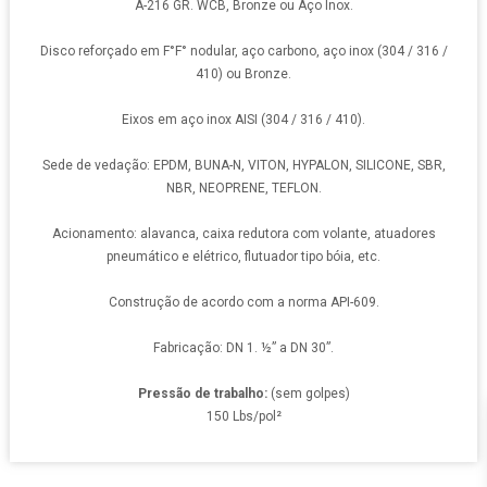
A-216 GR. WCB, Bronze ou Aço Inox.
Disco reforçado em F°F° nodular, aço carbono, aço inox (304 / 316 /
410) ou Bronze.
Eixos em aço inox AISI (304 / 316 / 410).
Sede de vedação: EPDM, BUNA-N, VITON, HYPALON, SILICONE, SBR,
NBR, NEOPRENE, TEFLON.
Acionamento: alavanca, caixa redutora com volante, atuadores
pneumático e elétrico, flutuador tipo bóia, etc.
Construção de acordo com a norma API-609.
Fabricação: DN 1. ½” a DN 30”.
Pressão de trabalho:
(sem golpes)
150 Lbs/pol²