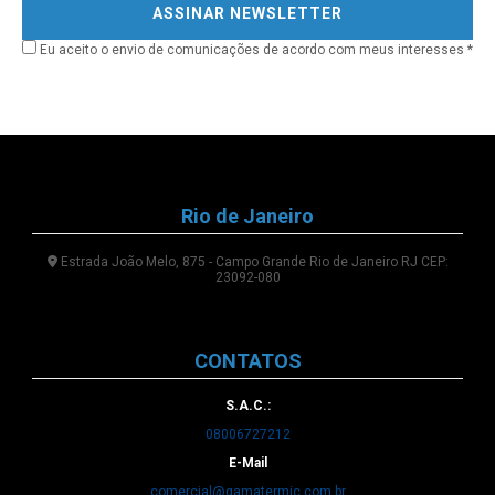
Eu aceito o envio de comunicações de acordo com meus interesses *
Rio de Janeiro
Estrada João Melo, 875 - Campo Grande Rio de Janeiro RJ CEP:
23092-080
CONTATOS
S.A.C.:
08006727212
E-Mail
comercial@gamatermic.com.br